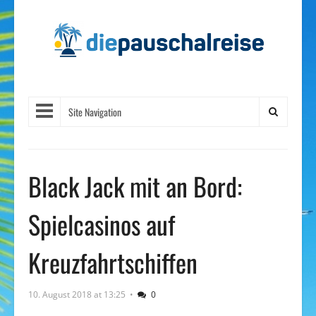
Site Navigation
Black Jack mit an Bord:
Spielcasinos auf
Kreuzfahrtschiffen
10. August 2018 at 13:25
•
0