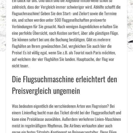
Ein Glück für uns. Und doch sind die Angebote mittlerweile schon so
zahlreich, dass der Vergleich immer schwieriger wird. Abhilfe schafft die
Flugsuchmaschine! Geben Sie den Start- und Zielort sowie die Termine
ein, und schon werden unter 500 Fluggesellschaften preiswerte
Verbindungen für Sie gesucht. Nach wenigen Augenblicken erhalten Sie
eine perfekte Übersicht, nach Kosten sortiert, über alle günstigen Flüge.
Sie können sofort bei uns die Buchung bestätigen. Gibt es mehrere
Flughäfen an Ihrem gewünschten Ziel, vergleichen Sie auch hier die
Preise! Es ist völlig egal, wenn Sie z.B. als Tourist nach Paris möchten,
auf welchem der vier Flughäfen Sie landen. Hauptsache, der Flug war
nicht teuer.
Die Flugsuchmaschine erleichtert den
Preisvergleich ungemein
Was bedeuten eigentlich die verschiedenen Arten von Flugreisen? Bei
einem Linienflug bucht man das Ticket direkt bei der Fluggesellschaft und
kann eine Preisklasse auswählen. Außerdem verkehren Linien-Maschinen
meist in regelmäßigem Rhythmus. Die Airlines verkaufen aber auch
gerne ein festes Sitzplatz-Kontingent an Reiseveranstalter. Diese Flüge