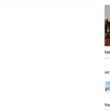
Bald
AUG
AK
Was
Dez