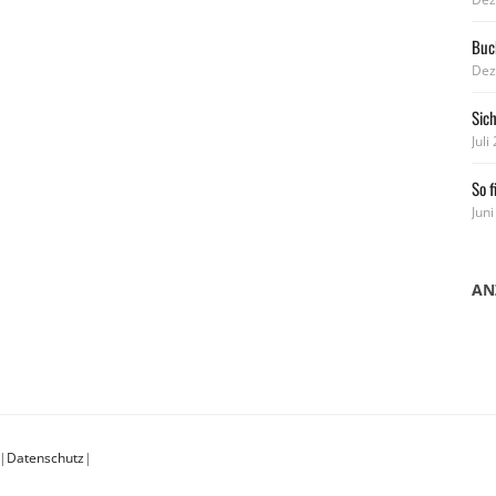
Buch
Dez
Sic
Juli
So f
Juni
AN
|
Datenschutz
|