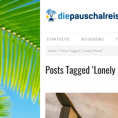
STARTSEITE
REISENEWS
T
Home
/
Posts Tagged "Lonely Planet"
Posts Tagged ‘Lonely 