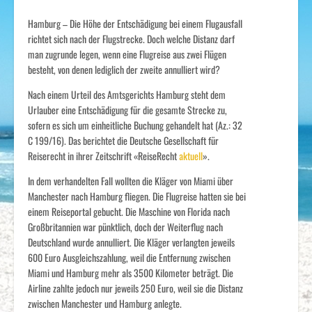
Hamburg – Die Höhe der Entschädigung bei einem Flugausfall
richtet sich nach der Flugstrecke. Doch welche Distanz darf
man zugrunde legen, wenn eine Flugreise aus zwei Flügen
besteht, von denen lediglich der zweite annulliert wird?
Nach einem Urteil des Amtsgerichts Hamburg steht dem
Urlauber eine Entschädigung für die gesamte Strecke zu,
sofern es sich um einheitliche Buchung gehandelt hat (Az.: 32
C 199/16). Das berichtet die Deutsche Gesellschaft für
Reiserecht in ihrer Zeitschrift «ReiseRecht
aktuell
».
In dem verhandelten Fall wollten die Kläger von Miami über
Manchester nach Hamburg fliegen. Die Flugreise hatten sie bei
einem Reiseportal gebucht. Die Maschine von Florida nach
Großbritannien war pünktlich, doch der Weiterflug nach
Deutschland wurde annulliert. Die Kläger verlangten jeweils
600 Euro Ausgleichszahlung, weil die Entfernung zwischen
Miami und Hamburg mehr als 3500 Kilometer beträgt. Die
Airline zahlte jedoch nur jeweils 250 Euro, weil sie die Distanz
zwischen Manchester und Hamburg anlegte.