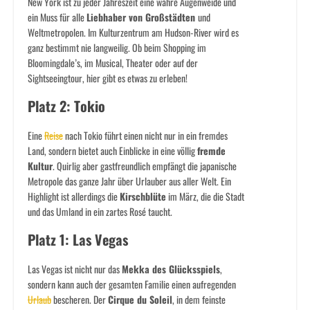
New York ist zu jeder Jahreszeit eine wahre Augenweide und
ein Muss für alle
Liebhaber von Großstädten
und
Weltmetropolen. Im Kulturzentrum am Hudson-River wird es
ganz bestimmt nie langweilig. Ob beim Shopping im
Bloomingdale’s, im Musical, Theater oder auf der
Sightseeingtour, hier gibt es etwas zu erleben!
Platz 2: Tokio
Eine
Reise
nach Tokio führt einen nicht nur in ein fremdes
Land, sondern bietet auch Einblicke in eine völlig
fremde
Kultur
. Quirlig aber gastfreundlich empfängt die japanische
Metropole das ganze Jahr über Urlauber aus aller Welt. Ein
Highlight ist allerdings die
Kirschblüte
im März, die die Stadt
und das Umland in ein zartes Rosé taucht.
Platz 1: Las Vegas
Las Vegas ist nicht nur das
Mekka des Glücksspiels
,
sondern kann auch der gesamten Familie einen aufregenden
Urlaub
bescheren. Der
Cirque du Soleil
, in dem feinste