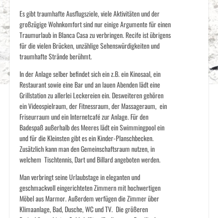
Es gibt traumhafte Ausflugsziele, viele Aktivitäten und der
großzügige Wohnkomfort sind nur einige Argumente für einen
Traumurlaub in Blanca Casa zu verbringen. Recife ist übrigens
für die vielen Brücken, unzählige Sehenswürdigkeiten und
traumhafte Strände berühmt.
In der Anlage selber befindet sich ein z.B. ein Kinosaal, ein
Restaurant sowie eine Bar und an lauen Abenden lädt eine
Grillstation zu allerlei Leckereien ein. Desweiteren gehören
ein Videospielraum, der Fitnessraum, der Massageraum, ein
Friseurraum und ein Internetcafé zur Anlage. Für den
Badespaß außerhalb des Meeres lädt ein Swimmingpool ein
und für die Kleinsten gibt es ein Kinder-Planschbecken.
Zusätzlich kann man den Gemeinschaftsraum nutzen, in
welchem Tischtennis, Dart und Billard angeboten werden.
Man verbringt seine Urlaubstage in eleganten und
geschmackvoll eingerichteten Zimmern mit hochwertigen
Möbel aus Marmor. Außerdem verfügen die Zimmer über
Klimaanlage, Bad, Dusche, WC und TV. Die größeren