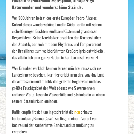
Fußball: faszinierende Metropolen, einzigartige
Naturwunder und wunderschöne Strände.
Vor 500 Jahren betrat der erste Europäer Pedro Álvares
Cabral dieses wunderschöne Land in Südamerika mit seinen
sichelförmigen Buchten, endlosen Küsten und grandiosen
Bergwäldern. Seine Nachfolger brachten den Karneval über
den Atlantik, der sich mit dem Rhythmus und Temperament
der Brasilianer zum weltberühmten Großereignis entwickelte,
das alljährlich eine ganze Nation in Sambarausch versetzt.
Wer Brasilien wirklich kennen lernen möchte, muss sich ins
Landesinnere begeben. Nur hier erlebt man das, was das Land
derart faszinierend macht: den größten Regenwald und das
größte Feuchtgebiet der Welt ebenso wie Savannen von
endloser Weite, tosende Wasserfälle und Strände die zu einem
reinem Strandurlaub einladen.
Dafür empfiehlt sich uneingeschränkt die
neu
erbaute
Ferienanlage „Blanca Casa“, sie liegt in einem Vorort von
Recife und der zauberhafte Sandstrand ist fußläufig zu
erreichen.