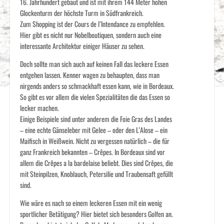
16. Jahrhundert gebaut und ist mit ihrem 144 Meter hohen
Glockenturm der höchste Turm in Südfrankreich.
Zum Shopping ist der Cours de l’Intendance zu empfehlen.
Hier gibt es nicht nur Nobelboutiquen, sondern auch eine
interessante Architektur einiger Häuser zu sehen.
Doch sollte man sich auch auf keinen Fall das leckere Essen
entgehen lassen. Kenner wagen zu behaupten, dass man
nirgends anders so schmackhaft essen kann, wie in Bordeaux.
So gibt es vor allem die vielen Spezialitäten die das Essen so
lecker machen.
Einige Beispiele sind unter anderem die Foie Gras des Landes
– eine echte Gänseleber mit Gelee – oder den L’Alose – ein
Maifisch in Weißwein. Nicht zu vergessen natürlich – die für
ganz Frankreich bekannten – Crêpes. In Bordeaux sind vor
allem die Crêpes a la bardelaise beliebt. Dies sind Crêpes, die
mit Steinpilzen, Knoblauch, Petersilie und Traubensaft gefüllt
sind.
Wie wäre es nach so einem leckeren Essen mit ein wenig
sportlicher Betätigung? Hier bietet sich besonders Golfen an.