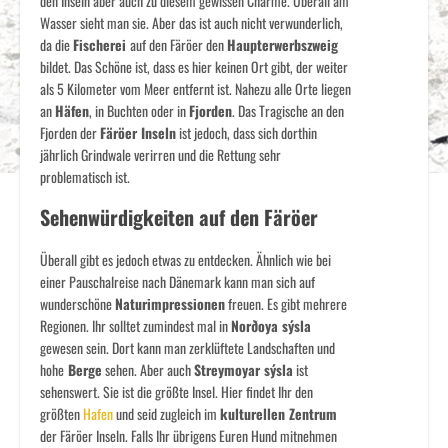
den Inseln aber auch zu diesem gewissen Charme. Überall am
Wasser sieht man sie. Aber das ist auch nicht verwunderlich,
da die
Fischerei
auf den Färöer den
Haupterwerbszweig
bildet. Das Schöne ist, dass es hier keinen Ort gibt, der weiter
als 5 Kilometer vom Meer entfernt ist. Nahezu alle Orte liegen
an
Häfen
, in Buchten oder in
Fjorden
. Das Tragische an den
Fjorden der
Färöer Inseln
ist jedoch, dass sich dorthin
jährlich Grindwale verirren und die Rettung sehr
problematisch ist.
Sehenwürdigkeiten auf den Färöer
Überall gibt es jedoch etwas zu entdecken. Ähnlich wie bei
einer Pauschalreise nach Dänemark kann man sich auf
wunderschöne
Naturimpressionen
freuen. Es gibt mehrere
Regionen. Ihr solltet zumindest mal in
Norðoya sýsla
gewesen sein. Dort kann man zerklüftete Landschaften und
hohe
Berge
sehen. Aber auch
Streymoyar sýsla
ist
sehenswert. Sie ist die größte Insel. Hier findet Ihr den
größten
Hafen
und seid zugleich im
kulturellen Zentrum
der Färöer Inseln. Falls Ihr übrigens Euren Hund mitnehmen