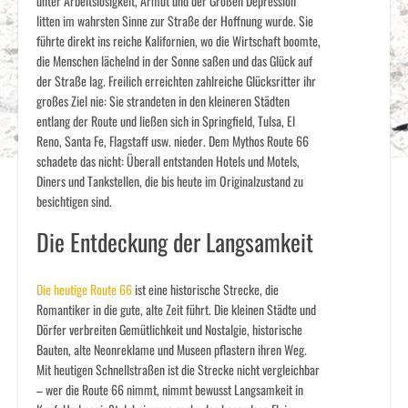
unter Arbeitslosigkeit, Armut und der Großen Depression
litten im wahrsten Sinne zur Straße der Hoffnung wurde. Sie
führte direkt ins reiche Kalifornien, wo die Wirtschaft boomte,
die Menschen lächelnd in der Sonne saßen und das Glück auf
der Straße lag. Freilich erreichten zahlreiche Glücksritter ihr
großes Ziel nie: Sie strandeten in den kleineren Städten
entlang der Route und ließen sich in Springfield, Tulsa, El
Reno, Santa Fe, Flagstaff usw. nieder. Dem Mythos Route 66
schadete das nicht: Überall entstanden Hotels und Motels,
Diners und Tankstellen, die bis heute im Originalzustand zu
besichtigen sind.
Die Entdeckung der Langsamkeit
Die heutige Route 66
ist eine historische Strecke, die
Romantiker in die gute, alte Zeit führt. Die kleinen Städte und
Dörfer verbreiten Gemütlichkeit und Nostalgie, historische
Bauten, alte Neonreklame und Museen pflastern ihren Weg.
Mit heutigen Schnellstraßen ist die Strecke nicht vergleichbar
– wer die Route 66 nimmt, nimmt bewusst Langsamkeit in