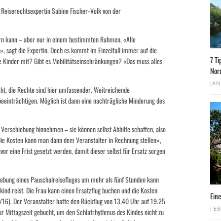
 Reiserechtsexpertin Sabine Fischer-Volk von der
dern kann – aber nur in einem bestimmten Rahmen. «Alle
», sagt die Expertin. Doch es kommt im Einzelfall immer auf die
7 Ti
ne Kinder mit? Gibt es Mobilitätseinschränkungen? «Das muss alles
Nor
JAN
icht, die Rechte sind hier umfassender. Weitreichende
eeinträchtigen. Möglich ist dann eine nachträgliche Minderung des
 Verschiebung hinnehmen – sie können selbst Abhilfe schaffen, also
Die Kosten kann man dann dem Veranstalter in Rechnung stellen»,
or eine Frist gesetzt werden, damit dieser selbst für Ersatz sorgen
hiebung eines Pauschalreisefluges um mehr als fünf Stunden kann
ind reist. Die Frau kann einen Ersatzflug buchen und die Kosten
Eine
6/16). Der Veranstalter hatte den Rückflug von 13.40 Uhr auf 19.25
FEB
zur Mittagszeit gebucht, um den Schlafrhythmus des Kindes nicht zu