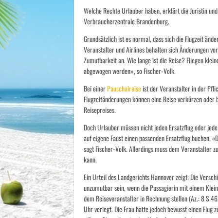
Welche Rechte Urlauber haben, erklärt die Juristin und
Verbraucherzentrale Brandenburg.
Grundsätzlich ist es normal, dass sich die Flugzeit än
Veranstalter und Airlines behalten sich Änderungen vor
Zumutbarkeit an. Wie lange ist die Reise? Fliegen klei
abgewogen werden», so Fischer-Volk.
Bei einer
Pauschalreise
ist der Veranstalter in der Pfl
Flugzeitänderungen können eine Reise verkürzen oder b
Reisepreises.
Doch Urlauber müssen nicht jeden Ersatzflug oder jede
auf eigene Faust einen passenden Ersatzflug buchen. «
sagt Fischer-Volk. Allerdings muss dem Veranstalter zuv
kann.
Ein Urteil des Landgerichts Hannover zeigt: Die Versc
unzumutbar sein, wenn die Passagierin mit einem Kleink
dem Reiseveranstalter in Rechnung stellen (Az.: 8 S 4
Uhr verlegt. Die Frau hatte jedoch bewusst einen Flug 