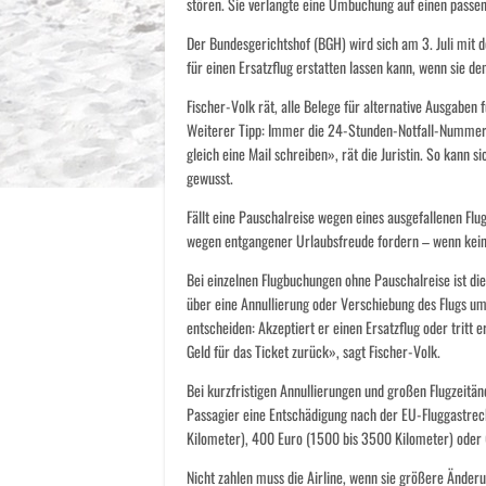
stören. Sie verlangte eine Umbuchung auf einen passen
Der Bundesgerichtshof (BGH) wird sich am 3. Juli mit d
für einen Ersatzflug erstatten lassen kann, wenn sie de
Fischer-Volk rät, alle Belege für alternative Ausgaben
Weiterer Tipp: Immer die 24-Stunden-Notfall-Nummer 
gleich eine Mail schreiben», rät die Juristin. So kann s
gewusst.
Fällt eine Pauschalreise wegen eines ausgefallenen Fl
wegen entgangener Urlaubsfreude fordern – wenn kein
Bei einzelnen Flugbuchungen ohne Pauschalreise ist die
über eine Annullierung oder Verschiebung des Flugs um
entscheiden: Akzeptiert er einen Ersatzflug oder trit
Geld für das Ticket zurück», sagt Fischer-Volk.
Bei kurzfristigen Annullierungen und großen Flugzeitän
Passagier eine Entschädigung nach der EU-Fluggastrech
Kilometer), 400 Euro (1500 bis 3500 Kilometer) oder
Nicht zahlen muss die Airline, wenn sie größere Änder