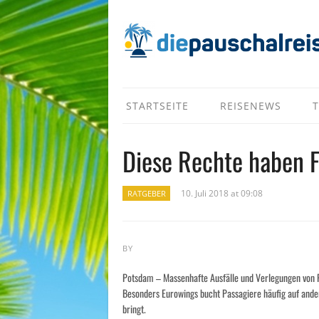
STARTSEITE
REISENEWS
T
Diese Rechte haben F
10. Juli 2018 at 09:08
RATGEBER
BY
Potsdam – Massenhafte Ausfälle und Verlegungen von F
Besonders Eurowings bucht Passagiere häufig auf ande
bringt.