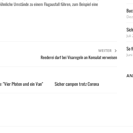
öhnliche Umstände zu einem Flugausfall führen, zum Beispiel eine
Buch
Dez
Sic
Juli
So f
WEITER
Juni
Reederei darf bei Visaregeln an Konsulat verweisen
AN
: "Vier Pfoten und ein Van"
Sicher campen trotz Corona