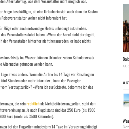
den Alternativflug, was dem Veranstalter nicht möglich war.
er Frage beschäftigen, ob eine Urlauberin sich auch dann die Kosten
n Reiseveranstalter vorher nicht informiert hat.
 für Flüge oder auch notwendige Hotels unbedingt aufzuheben.
des Veranstalters dabei haben. «Wenn der Anruf nicht durchgeht,
ich der Veranstalter hinterher nicht herausreden, er habe nichts
uges kurzfristig ins Wasser, können Urlauber zudem Schadenersatz
Bald
e Alternative gefunden werden kann.
AUG
 Lage etwas anders. Wenn die Airline bis 14 Tage vor Reisebeginn
 fünf Stunden oder mehr informiert, kann der Passagier
AK
t er vom Vertrag zurück? «Wenn ich zurücktrete, bekomme ich das
derungen, die rein
rechtlich
als Nichtbeförderung gelten, steht dem
teverordnung zu. Je nach Flugdistanz sind das 250 Euro (bis 1500
 600 Euro (mehr als 3500 Kilometer).
Was
ungen bei den Flugzeiten mindestens 14 Tage im Voraus angekündigt
Dez