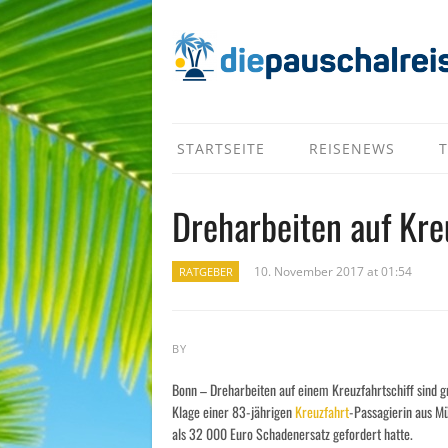
STARTSEITE
REISENEWS
T
Dreharbeiten auf Kre
10. November 2017 at 01:54
RATGEBER
BY
Bonn – Dreharbeiten auf einem Kreuzfahrtschiff sind g
Klage einer 83-jährigen
Kreuzfahrt
-Passagierin aus M
als 32 000 Euro Schadenersatz gefordert hatte.