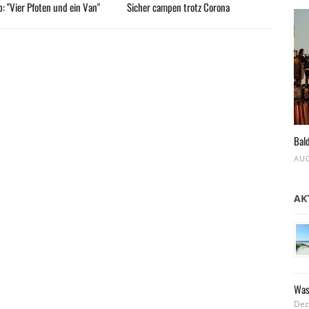
: "Vier Pfoten und ein Van"
Sicher campen trotz Corona
Bald
AUG
AK
Was
Dez