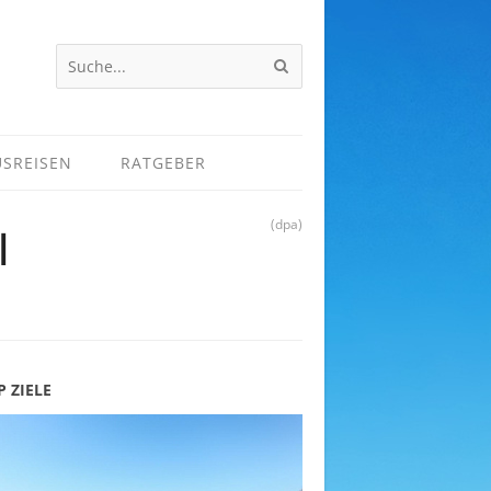
USREISEN
RATGEBER
(dpa)
l
P ZIELE