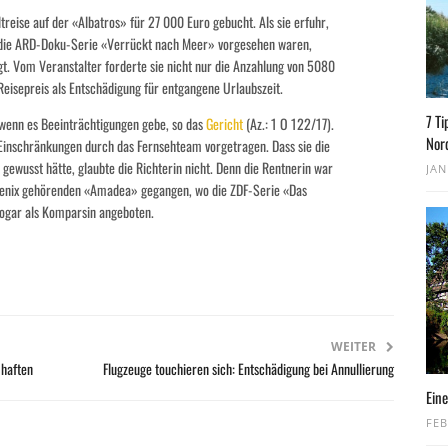
reise auf der «Albatros» für 27 000 Euro gebucht. Als sie erfuhr,
 die ARD-Doku-Serie «Verrückt nach Meer» vorgesehen waren,
t. Vom Veranstalter forderte sie nicht nur die Anzahlung von 5080
eisepreis als Entschädigung für entgangene Urlaubszeit.
7 Ti
 wenn es Beeinträchtigungen gebe, so das
Gericht
(Az.: 1 O 122/17).
Nor
Einschränkungen durch das Fernsehteam vorgetragen. Dass sie die
 gewusst hätte, glaubte die Richterin nicht. Denn die Rentnerin war
JAN
oenix gehörenden «Amadea» gegangen, wo die ZDF-Serie «Das
sogar als Komparsin angeboten.
WEITER
 haften
Flugzeuge touchieren sich: Entschädigung bei Annullierung
Eine
FEB