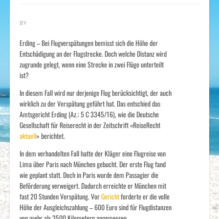
BY
Erding – Bei Flugverspätungen bemisst sich die Höhe der
Entschädigung an der Flugstrecke. Doch welche Distanz wird
zugrunde gelegt, wenn eine Strecke in zwei Flüge unterteilt
ist?
In diesem Fall wird nur derjenige Flug berücksichtigt, der auch
wirklich zu der Verspätung geführt hat. Das entschied das
Amtsgericht Erding (Az.: 5 C 3345/16), wie die Deutsche
Gesellschaft für Reiserecht in der Zeitschrift «ReiseRecht
aktuell
» berichtet.
In dem verhandelten Fall hatte der Kläger eine Flugreise von
Lima über Paris nach München gebucht. Der erste Flug fand
wie geplant statt. Doch in Paris wurde dem Passagier die
Beförderung verweigert. Dadurch erreichte er München mit
fast 20 Stunden Verspätung. Vor
Gericht
forderte er die volle
Höhe der Ausgleichszahlung – 600 Euro sind für Flugdistanzen
von mehr als 3500 Kilometern angemessen.