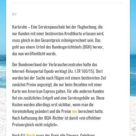
BY
Karlsruhe – Eine Servicepauschale bei der Flugbuchung, die
nur Kunden mit einer bestimmten Kreditkarte erlassen wird,
muss gleich in den Gesamtpreis miteingerechnet sein. Das
geht aus einem Urteil des Bundesgerichtshofs (BGH) hervor,
das nun veröffentlicht wurde.
Der Bundesverband der Verbraucherzentralen hatte das
Internet-Reiseportal Opodo verklagt (Az. I ZR 160/15). Dort
wurden bei der Suche nach Flügen mit einem bestimmten Ziel
zunächst Preise angezeigt, die nur beim Bezahlen mit einer
Karte von American Express galten. Für alle anderen Kunden
fiel ein zusätzliches Entgelt und eine Servicegebühr an. Diese
Kosten wurden allerdings erst sichtbar, wenn man die
Voreinstellung geändert und die Preise
neu
berechnet hatte.
Nach Auffassung der BGH-Richter ist damit «ein effektiver
Preisvergleich nicht möglich».
Nach EU-
Recht
muss der Preis alle Steuern, Gebühren,