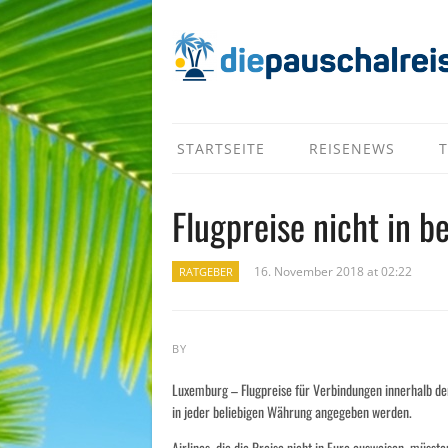
STARTSEITE
REISENEWS
T
Flugpreise nicht in 
16. November 2018 at 02:22
RATGEBER
BY
Luxemburg – Flugpreise für Verbindungen innerhalb de
in jeder beliebigen Währung angegeben werden.
Airlines, die die Preise nicht in Euro ausweisen, müss