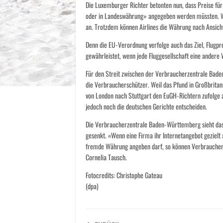
Die Luxemburger Richter betonten nun, dass Preise fü
oder in Landeswährung» angegeben werden müssten. We
an. Trotzdem können Airlines die Währung nach Ansicht 
Denn die EU-Verordnung verfolge auch das Ziel, Flugpre
gewährleistet, wenn jede Fluggesellschaft eine andere
Für den Streit zwischen der Verbraucherzentrale Bad
die Verbraucherschützer. Weil das Pfund in Großbritanni
von London nach Stuttgart den EuGH-Richtern zufolge 
jedoch noch die deutschen Gerichte entscheiden.
Die Verbraucherzentrale Baden-Württemberg sieht das 
gesenkt. «Wenn eine Firma ihr Internetangebot gezielt
fremde Währung angeben darf, so können Verbraucher n
Cornelia Tausch.
Fotocredits: Christophe Gateau
(dpa)