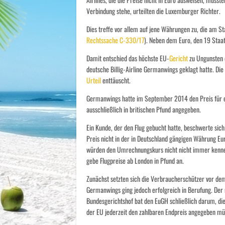
Verbindung stehe, urteilten die Luxemburger Richter.
Dies treffe vor allem auf jene Währungen zu, die am Sta
Rechtssache C-330/17
). Neben dem Euro, den 19 Staa
Damit entschied das höchste EU-
Gericht
zu Ungunsten 
deutsche Billig-Airline Germanwings geklagt hatte. Di
Urteil
enttäuscht.
Germanwings hatte im September 2014 den Preis für e
ausschließlich in britischen Pfund angegeben.
Ein Kunde, der den Flug gebucht hatte, beschwerte sich
Preis nicht in der in Deutschland gängigen Währung E
würden den Umrechnungskurs nicht nicht immer kenne
gebe Flugpreise ab London in Pfund an.
Zunächst setzten sich die Verbraucherschützer vor dem
Germanwings ging jedoch erfolgreich in Berufung. Der 
Bundesgerichtshof bat den EuGH schließlich darum, die 
der EU jederzeit den zahlbaren Endpreis angegeben mü