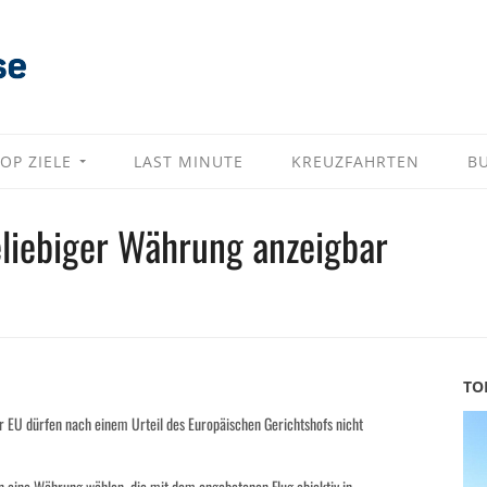
OP ZIELE
LAST MINUTE
KREUZFAHRTEN
B
beliebiger Währung anzeigbar
TO
r EU dürfen nach einem Urteil des Europäischen Gerichtshofs nicht
ten eine Währung wählen, die mit dem angebotenen Flug objektiv in