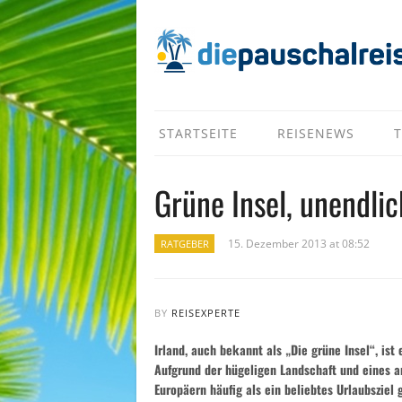
STARTSEITE
REISENEWS
T
Grüne Insel, unendli
15. Dezember 2013 at 08:52
RATGEBER
BY
REISEXPERTE
Irland, auch bekannt als „Die grüne Insel“, ist
Aufgrund der hügeligen Landschaft und eines a
Europäern häufig als ein beliebtes Urlaubsziel