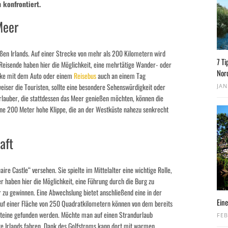
 konfrontiert.
Meer
ßen Irlands. Auf einer Strecke von mehr als 200 Kilometern wird
7 Ti
. Reisende haben hier die Möglichkeit, eine mehrtätige Wander- oder
Nor
ecke mit dem Auto oder einem
Reisebus
auch an einem Tag
ser die Touristen, sollte eine besondere Sehenswürdigkeit oder
JAN
rlauber, die stattdessen das Meer genießen möchten, können die
eine 200 Meter hohe Klippe, die an der Westküste nahezu senkrecht
aft
ire Castle“ versehen. Sie spielte im Mittelalter eine wichtige Rolle,
r haben hier die Möglichkeit, eine Führung durch die Burg zu
r zu gewinnen. Eine Abwechslung bietet anschließend eine in der
Eine
 Auf einer Fläche von 250 Quadratkilometern können von dem bereits
teine gefunden werden. Möchte man auf einen Strandurlaub
FEB
ste Irlands fahren. Dank des Golfstroms kann dort mit warmen