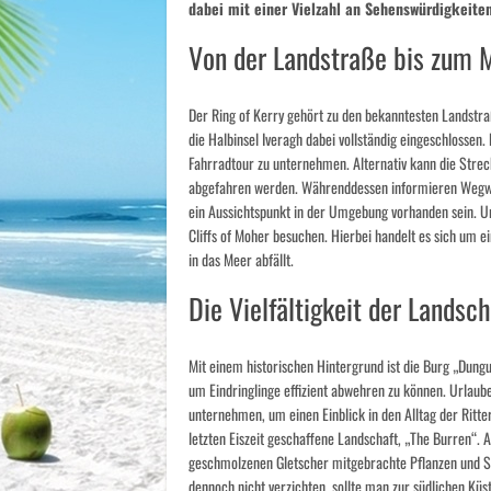
dabei mit einer Vielzahl an Sehenswürdigkeiten
Von der Landstraße bis zum 
Der Ring of Kerry gehört zu den bekanntesten Landstra
die Halbinsel Iveragh dabei vollständig eingeschlossen
Fahrradtour zu unternehmen. Alternativ kann die Str
abgefahren werden. Währenddessen informieren Wegwei
ein Aussichtspunkt in der Umgebung vorhanden sein. U
Cliffs of Moher besuchen. Hierbei handelt es sich um 
in das Meer abfällt.
Die Vielfältigkeit der Landsch
Mit einem historischen Hintergrund ist die Burg „Dungua
um Eindringlinge effizient abwehren zu können. Urlaube
unternehmen, um einen Einblick in den Alltag der Ritte
letzten Eiszeit geschaffene Landschaft, „The Burren“.
geschmolzenen Gletscher mitgebrachte Pflanzen und S
dennoch nicht verzichten, sollte man zur südlichen Kü