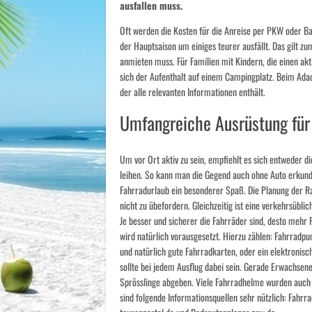
ausfallen muss.
Oft werden die Kosten für die Anreise per PKW oder Ba
der Hauptsaison um einiges teurer ausfällt. Das gilt 
anmieten muss. Für Familien mit Kindern, die einen a
sich der Aufenthalt auf einem Campingplatz. Beim Ada
der alle relevanten Informationen enthält.
Umfangreiche Ausrüstung für
Um vor Ort aktiv zu sein, empfiehlt es sich entweder 
leihen. So kann man die Gegend auch ohne Auto erkunde
Fahrradurlaub ein besonderer Spaß. Die Planung der Ra
nicht zu übefordern. Gleichzeitig ist eine verkehrsübl
Je besser und sicherer die Fahrräder sind, desto meh
wird natürlich vorausgesetzt. Hierzu zählen: Fahrrad
und natürlich gute Fahrradkarten, oder ein elektroni
sollte bei jedem Ausflug dabei sein. Gerade Erwachsene
Sprösslinge abgeben. Viele Fahrradhelme wurden auch
sind folgende Informationsquellen sehr nützlich: Fahrr