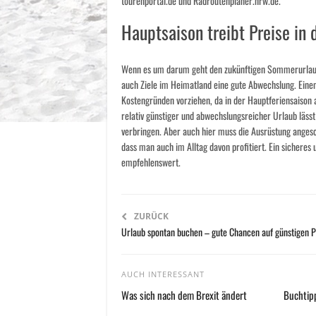
tourenportal.de und Radroutenplaner.nrw.de.
Hauptsaison treibt Preise in 
Wenn es um darum geht den zukünftigen Sommerurlaub
auch Ziele im Heimatland eine gute Abwechslung. Einen
Kostengründen vorziehen, da in der Hauptferiensaison al
relativ günstiger und abwechslungsreicher Urlaub läs
verbringen. Aber auch hier muss die Ausrüstung angesch
dass man auch im Alltag davon profitiert. Ein sicheres
empfehlenswert.
ZURÜCK
Urlaub spontan buchen – gute Chancen auf günstigen P
AUCH INTERESSANT
Was sich nach dem Brexit ändert
Buchtipp