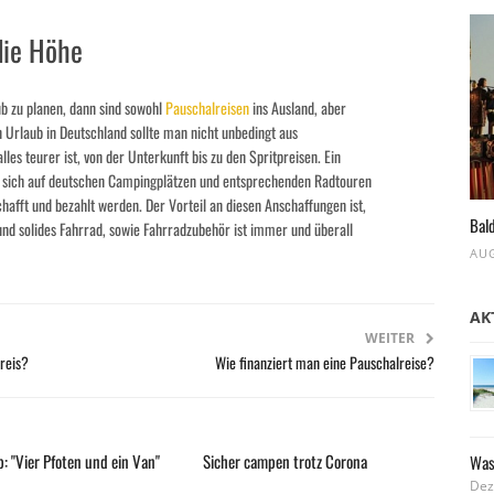
die Höhe
 zu planen, dann sind sowohl
Pauschalreisen
ins Ausland, aber
 Urlaub in Deutschland sollte man nicht unbedingt aus
les teurer ist, von der Unterkunft bis zu den Spritpreisen. Ein
st sich auf deutschen Campingplätzen und entsprechenden Radtouren
afft und bezahlt werden. Der Vorteil an diesen Anschaffungen ist,
Bald
 und solides Fahrrad, sowie Fahrradzubehör ist immer und überall
AUG
AK
WEITER
reis?
Wie finanziert man eine Pauschalreise?
: "Vier Pfoten und ein Van"
Sicher campen trotz Corona
Was
Dez