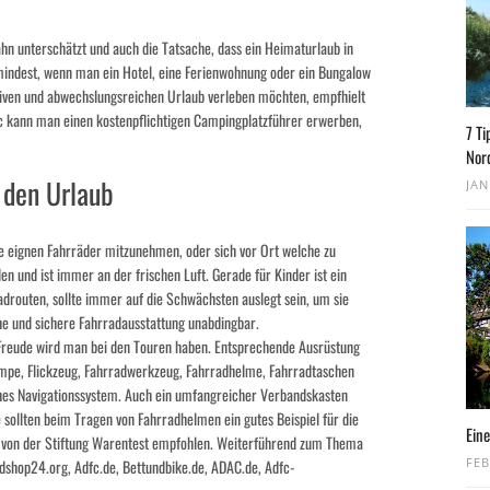
hn unterschätzt und auch die Tatsache, dass ein Heimaturlaub in
zumindest, wenn man ein Hotel, eine Ferienwohnung oder ein Bungalow
ktiven und abwechslungsreichen Urlaub verleben möchten, empfhielt
c kann man einen kostenpflichtigen Campingplatzführer erwerben,
7 Ti
Nor
 den Urlaub
JAN
die eignen Fahrräder mitzunehmen, oder sich vor Ort welche zu
n und ist immer an der frischen Luft. Gerade für Kinder ist ein
drouten, sollte immer auf die Schwächsten auslegt sein, um sie
iche und sichere Fahrradausstattung unabdingbar.
r Freude wird man bei den Touren haben. Entsprechende Ausrüstung
pumpe, Flickzeug, Fahrradwerkzeug, Fahrradhelme, Fahrradtaschen
sches Navigationssystem. Auch ein umfangreicher Verbandskasten
 sollten beim Tragen von Fahrradhelmen ein gutes Beispiel für die
Eine
 von der Stiftung Warentest empfohlen. Weiterführend zum Thema
FEB
adshop24.org, Adfc.de, Bettundbike.de, ADAC.de, Adfc-