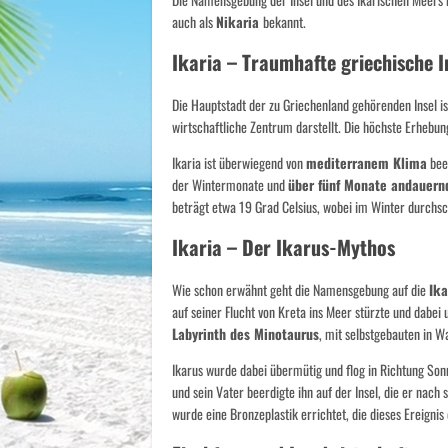
auch als
Nikaria
bekannt.
Ikaria – Traumhafte griechische I
Die Hauptstadt der zu Griechenland gehörenden Insel ist
wirtschaftliche Zentrum darstellt. Die höchste Erhebun
Ikaria ist überwiegend von
mediterranem Klima
beei
der Wintermonate und
über fünf Monate andauern
beträgt etwa 19 Grad Celsius, wobei im Winter durchs
Ikaria – Der Ikarus-Mythos
Wie schon erwähnt geht die Namensgebung auf die
Ik
auf seiner Flucht von Kreta ins Meer stürzte und dabei
Labyrinth des Minotaurus
, mit selbstgebauten in W
Ikarus wurde dabei übermütig und flog in Richtung Son
und sein Vater beerdigte ihn auf der Insel, die er nac
wurde eine Bronzeplastik errichtet, die dieses Ereignis 