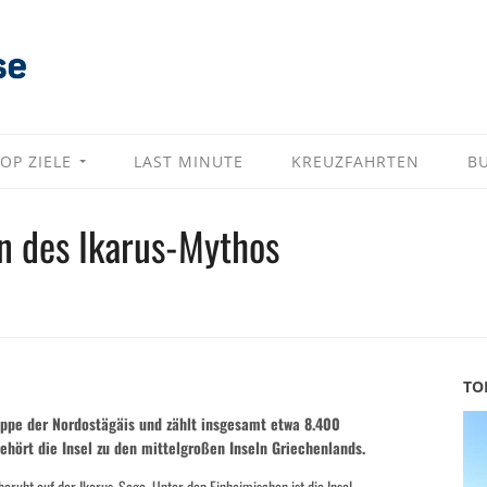
OP ZIELE
LAST MINUTE
KREUZFAHRTEN
B
en des Ikarus-Mythos
TO
ruppe der Nordostägäis und zählt insgesamt etwa 8.400
hört die Insel zu den mittelgroßen Inseln Griechenlands.
eruht auf der Ikarus-Sage. Unter den Einheimischen ist die Insel