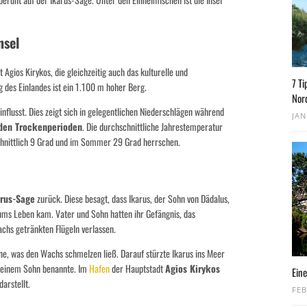
nsel
 Agios Kirykos, die gleichzeitig auch das kulturelle und
7 Ti
g des Einlandes ist ein 1.100 m hoher Berg.
Nor
nflusst. Dies zeigt sich in gelegentlichen Niederschlägen während
JAN
den Trockenperioden
. Die durchschnittliche Jahrestemperatur
chnittlich 9 Grad und im Sommer 29 Grad herrschen.
arus-Sage
zurück. Diese besagt, dass Ikarus, der Sohn von Dädalus,
 ums Leben kam. Vater und Sohn hatten ihr Gefängnis, das
achs getränkten Flügeln verlassen.
ne, was den Wachs schmelzen ließ. Darauf stürzte Ikarus ins Meer
h seinem Sohn benannte. Im
Hafen
der Hauptstadt
Agios Kirykos
Eine
darstellt.
FEB