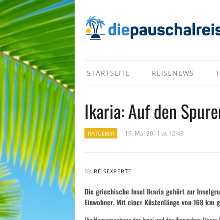
STARTSEITE
REISENEWS
T
Ikaria: Auf den Spur
19. Mai 2011 at 12:43
RATGEBER
BY
REISEXPERTE
Die griechische Insel Ikaria gehört zur Inselg
Einwohner. Mit einer Küstenlänge von 168 km ge
Die Namensgebung der Insel und des Ikarischen Meers b