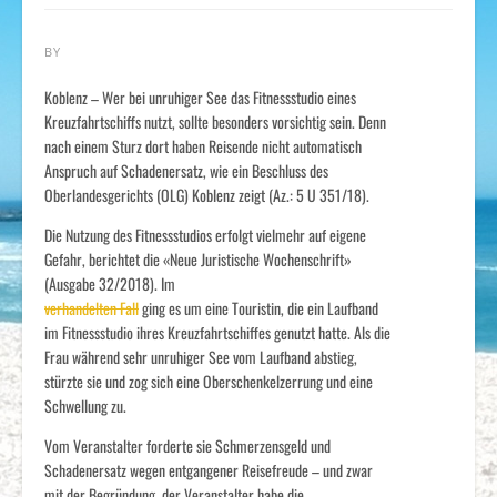
BY
Koblenz – Wer bei unruhiger See das Fitnessstudio eines
Kreuzfahrtschiffs nutzt, sollte besonders vorsichtig sein. Denn
nach einem Sturz dort haben Reisende nicht automatisch
Anspruch auf Schadenersatz, wie ein Beschluss des
Oberlandesgerichts (OLG) Koblenz zeigt (Az.: 5 U 351/18).
Die Nutzung des Fitnessstudios erfolgt vielmehr auf eigene
Gefahr, berichtet die «Neue Juristische Wochenschrift»
(Ausgabe 32/2018). Im
verhandelten Fall
ging es um eine Touristin, die ein Laufband
im Fitnessstudio ihres Kreuzfahrtschiffes genutzt hatte. Als die
Frau während sehr unruhiger See vom Laufband abstieg,
stürzte sie und zog sich eine Oberschenkelzerrung und eine
Schwellung zu.
Vom Veranstalter forderte sie Schmerzensgeld und
Schadenersatz wegen entgangener Reisefreude – und zwar
mit der Begründung, der Veranstalter habe die