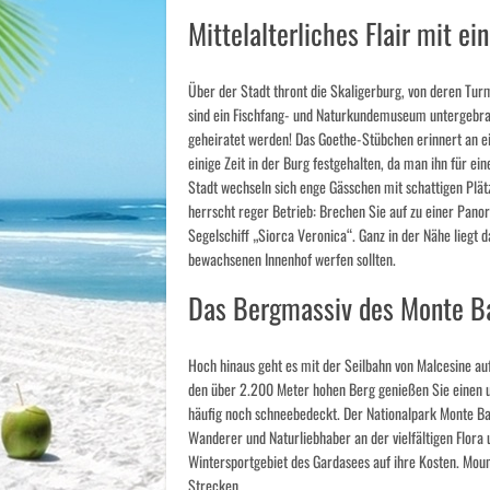
Mittelalterliches Flair mit 
Über der Stadt thront die Skaligerburg, von deren Tur
sind ein Fischfang- und Naturkundemuseum untergebra
geheiratet werden! Das Goethe-Stübchen erinnert an e
einige Zeit in der Burg festgehalten, da man ihn für e
Stadt wechseln sich enge Gässchen mit schattigen Plät
herrscht reger Betrieb: Brechen Sie auf zu einer Pano
Segelschiff „Siorca Veronica“. Ganz in der Nähe liegt d
bewachsenen Innenhof werfen sollten.
Das Bergmassiv des Monte B
Hoch hinaus geht es mit der Seilbahn von Malcesine au
den über 2.200 Meter hohen Berg genießen Sie einen 
häufig noch schneebedeckt. Der Nationalpark Monte Bal
Wanderer und Naturliebhaber an der vielfältigen Flor
Wintersportgebiet des Gardasees auf ihre Kosten. Mou
Strecken.