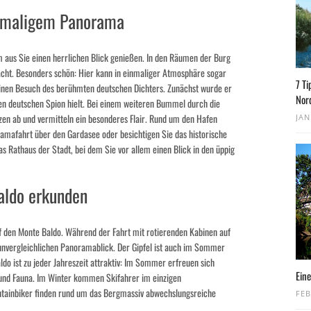
einmaligem Panorama
m aus Sie einen herrlichen Blick genießen. In den Räumen der Burg
cht. Besonders schön: Hier kann in einmaliger Atmosphäre sogar
7 Ti
inen Besuch des berühmten deutschen Dichters. Zunächst wurde er
Nor
inen deutschen Spion hielt. Bei einem weiteren Bummel durch die
zen ab und vermitteln ein besonderes Flair. Rund um den Hafen
JAN
ramafahrt über den Gardasee oder besichtigen Sie das historische
as Rathaus der Stadt, bei dem Sie vor allem einen Blick in den üppig
aldo erkunden
f den Monte Baldo. Während der Fahrt mit rotierenden Kabinen auf
unvergleichlichen Panoramablick. Der Gipfel ist auch im Sommer
do ist zu jeder Jahreszeit attraktiv: Im Sommer erfreuen sich
Eine
a und Fauna. Im Winter kommen Skifahrer im einzigen
ntainbiker finden rund um das Bergmassiv abwechslungsreiche
FEB