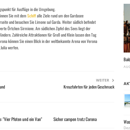
ngspunkt für Ausflüge in die Umgebung.
können Sie mit dem
Schiff
alle Ziele rund um den Gardasee
rseite und besuchen Sie Limone sul Garda. Weiter südlich befindet
werte Örtchen Sirmione. Am südlichen Zipfel des Sees liegt der
 Kindern. Zahlreiche Attraktionen für Groß und Klein lassen den Tag
erona können Sie einen Blick in der weltbekannte Arena von Verona
Julia werfen.
Bald
AUG
WEITER
AK
 und
Kreuzfahrten für jeden Geschmack
: "Vier Pfoten und ein Van"
Sicher campen trotz Corona
Was
Dez