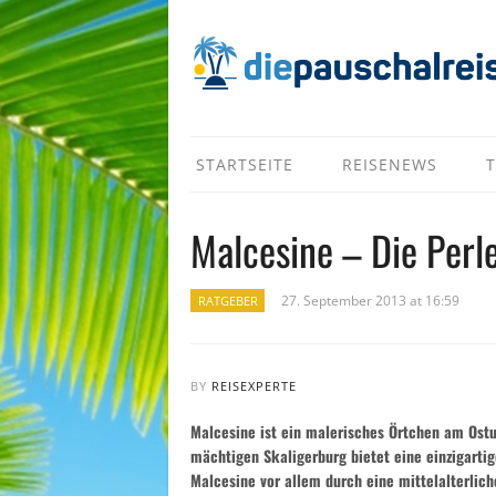
STARTSEITE
REISENEWS
T
Malcesine – Die Perl
27. September 2013 at 16:59
RATGEBER
BY
REISEXPERTE
Malcesine ist ein malerisches Örtchen am Ostuf
mächtigen Skaligerburg bietet eine einzigarti
Malcesine vor allem durch eine mittelalterlic