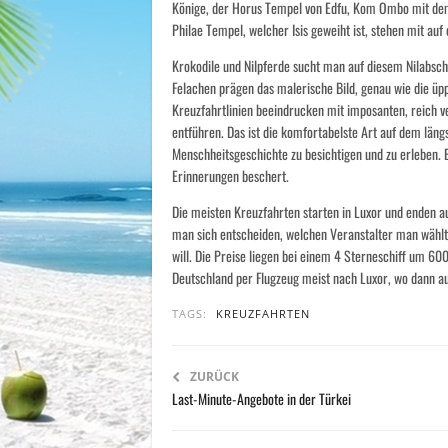
Könige, der Horus Tempel von Edfu, Kom Ombo mit de
Philae Tempel, welcher Isis geweiht ist, stehen mit 
Krokodile und Nilpferde sucht man auf diesem Nilabsch
Felachen prägen das malerische Bild, genau wie die üp
Kreuzfahrtlinien beeindrucken mit imposanten, reich v
entführen. Das ist die komfortabelste Art auf dem län
Menschheitsgeschichte zu besichtigen und zu erleben. 
Erinnerungen beschert.
Die meisten Kreuzfahrten starten in Luxor und enden au
man sich entscheiden, welchen Veranstalter man wählt,
will. Die Preise liegen bei einem 4 Sterneschiff um 60
Deutschland per Flugzeug meist nach Luxor, wo dann au
TAGS:
KREUZFAHRTEN
ZURÜCK
Last-Minute-Angebote in der Türkei