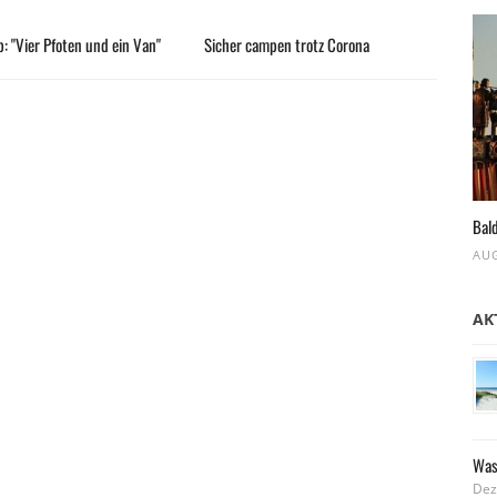
: "Vier Pfoten und ein Van"
Sicher campen trotz Corona
Bald
AUG
AK
Was
Dez