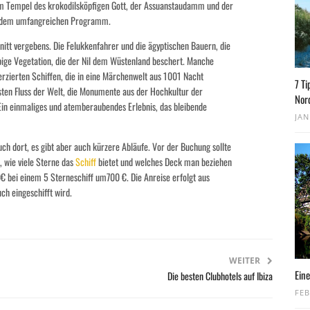
m Tempel des krokodilsköpfigen Gott, der Assuanstaudamm und der
auf dem umfangreichen Programm.
nitt vergebens. Die Felukkenfahrer und die ägyptischen Bauern, die
pige Vegetation, die der Nil dem Wüstenland beschert. Manche
erzierten Schiffen, die in eine Märchenwelt aus 1001 Nacht
7 Ti
gsten Fluss der Welt, die Monumente aus der Hochkultur der
Nor
Ein einmaliges und atemberaubendes Erlebnis, das bleibende
JAN
ch dort, es gibt aber auch kürzere Abläufe. Vor der Buchung sollte
 wie viele Sterne das
Schiff
bietet und welches Deck man beziehen
0€ bei einem 5 Sterneschiff um700 €. Die Anreise erfolgt aus
ch eingeschifft wird.
WEITER
Eine
Die besten Clubhotels auf Ibiza
FEB