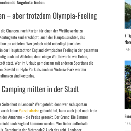
sprechende Angebote finden.
n – aber trotzdem Olympia-Feeling
 die Chancen, noch Karten für einen der Wettbewerbe zu
7 Ti
Kontingente sind erschöpft, auch der Hauptausrichter, das
Nor
tkarten anbieten. Wer jedoch nicht unbedingt (nur) des
n der Hauptstadt von England olympisches Feeling in der gesamten
JAN
ufig auch auf Athleten, denn einige Wettbewerbe wie Gehen,
tadt statt. Wer im Urlaub gemeinsam mit anderen Sportfans die
en. Sowohl im Hyde Park als auch im Victoria-Park werden
altungen sind kostenlos.
 Camping mitten in der Stadt
 Seltenheit in London? Weit gefehlt, denn wer sich spontan
d vorab keine
Pauschalreise
gebucht hat, kann auch jetzt noch freie
Eine
gen der Annahme – die Preise gesenkt. Der Grund: Die Zimmer
ch nicht nach England kommen werden. Wer lieber außerhalb
FEB
tels. Camping in der Metropole? Auch das geht, Londoner