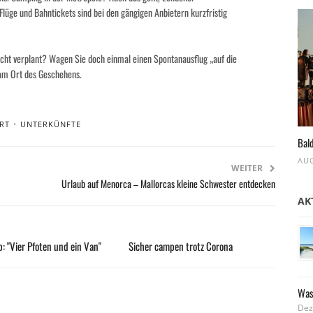
Flüge und Bahntickets sind bei den gängigen Anbietern kurzfristig
icht verplant? Wagen Sie doch einmal einen Spontanausflug „auf die
 am Ort des Geschehens.
RT
•
UNTERKÜNFTE
Bald
AUG
WEITER
Urlaub auf Menorca – Mallorcas kleine Schwester entdecken
AK
: "Vier Pfoten und ein Van"
Sicher campen trotz Corona
Was
Dez