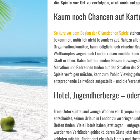
die Spiele vor Ort zu verfolgen, wird noch ent
Kaum noch Chancen auf Karte
So kurz vor dem Beginn der Olympischen Spiele
stehen
bekommen, natürlich nicht besonders gut. Nahezu alle 
Organisationskomitee, kann lediglich noch einzelne Res
Wettkampfes wegen nach London reisen möchte, kann i
Stadt erleben. Dabei treffen London-Reisende zwangslä
Marathon und Radrennen finden auf den Straßen der S
Spiele verfolgen möchte, kann zum Public Viewing geh
entsprechende Leinwände aufgestellt – und die Veranst
Hotel, Jugendherberge – oder
Freie Unterkünfte sind wenige Wochen vor Olympia eine
entscheidet, seinen Urlaub in London zu verbringen un
Betten finden. Viele Hotels haben jetzt sogar – entge
wurden von Verbänden geblockt, deren Gäste jetzt do
schlafen möchte, findet dort ebenfalls Hotels und Hos