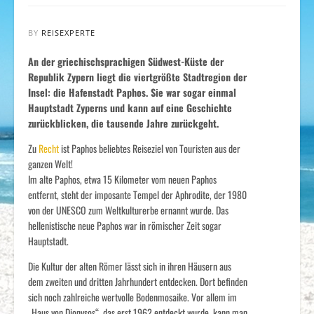
BY
REISEXPERTE
An der griechischsprachigen Südwest-Küste der
Republik Zypern liegt die viertgrößte Stadtregion der
Insel: die Hafenstadt Paphos. Sie war sogar einmal
Hauptstadt Zyperns und kann auf eine Geschichte
zurückblicken, die tausende Jahre zurückgeht.
Zu
Recht
ist Paphos beliebtes Reiseziel von Touristen aus der
ganzen Welt!
Im alte Paphos, etwa 15 Kilometer vom neuen Paphos
entfernt, steht der imposante Tempel der Aphrodite, der 1980
von der UNESCO zum Weltkulturerbe ernannt wurde. Das
hellenistische neue Paphos war in römischer Zeit sogar
Hauptstadt.
Die Kultur der alten Römer lässt sich in ihren Häusern aus
dem zweiten und dritten Jahrhundert entdecken. Dort befinden
sich noch zahlreiche wertvolle Bodenmosaike. Vor allem im
„Haus von Dionysos“, das erst 1962 entdeckt wurde, kann man