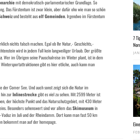
onarchie
mit demokratisch-parlamentarischer Grundlage. So
g. Das Fürstentum ist zwar klein, aber dafür oho wie man so schön
Schweiz
und besteht aus
elf Gemeinden
. Irgendwo im Fürstentum
7 Ti
klich nichts falsch machen. Egal ob Ihr Natur,- Geschichts,-
Nor
htenstein wird in jedem Fall kein langweiliger Urlaub. Der größte
JAN
z
. Wer im Übrigen seine Pauschalreise im Winter plant, ist in dem
 Wintersportattraktionen gibt es hier etliche, auch kann man
e der Comer See. Und auch sonst zeigt sich die Natur im
 hin zur
Inlinestrecke
gibt es viel zu sehen. Mit 2599 Meter ist
lpen, der höchste Punkt und das Naturschutzgebiet, mit 430 Meter
eins. Besonders sehenswert sind vor allem das
Skimuseum
in
t-Vaduz im Juli und der Rheindamm. Dort kann man fast 50 km
ionen bekommt man auf der homepage.
Eine
FEB