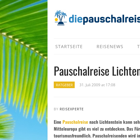
STARTSEITE
REISENEWS
T
Pauschalreise Lichte
31. Juli 2009 at 17:08
RATGEBER
BY
REISEXPERTE
Eine
Pauschalreise
nach Lichtenstein kann sehr
Mitteleuropa gibt es viel zu entdecken. Das Fü
tourismusfreundlich. Pauschalreisenden wird in