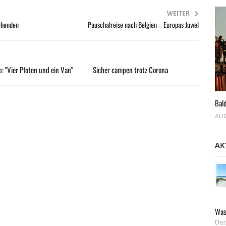
WEITER
tehenden
Pauschalreise nach Belgien – Europas Juwel
: "Vier Pfoten und ein Van"
Sicher campen trotz Corona
Bald
AUG
AK
Was
Dez