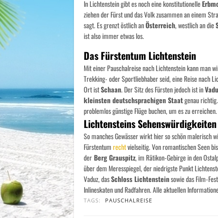
In Lichtenstein gibt es noch eine konstitutionelle
Erbm
ziehen der Fürst und das Volk zusammen an einem Stran
sagt. Es grenzt östlich an
Österreich
, westlich an die
ist also immer etwas los.
Das Fürstentum Lichtenstein
Mit einer Pauschalreise nach Lichtenstein kann man wir
Trekking- oder Sportliebhaber seid, eine Reise nach Lic
Ort ist
Schaan
. Der Sitz des Fürsten jedoch ist in
Vadu
kleinsten deutschsprachigen Staat
genau richtig.
problemlos günstige Flüge buchen, um es zu erreichen.
Lichtensteins Sehenswürdigkeiten
So manches Gewässer wirkt hier so schön malerisch wi
Fürstentum
recht
vielseitig. Von romantischen Seen bis
der
Berg Grauspitz
, im Rätikon-Gebirge in den Osta
über dem Meresspiegel, der niedrigste Punkt Lichtenst
Vaduz, das
Schloss Lichtenstein
sowie das Film-Fes
Inlineskaten und Radfahren. Alle aktuellen Informat
TAGS:
PAUSCHALREISE