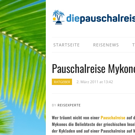
STARTSEITE
REISENEWS
T
Pauschalreise Mykono
2. März 2011 at 13:42
RATGEBER
BY
REISEXPERTE
Wer träumt nicht von einer
Pauschalreise
auf d
Mykonos die Beliebteste der griechischen Insel
der Kykladen und auf einer Pauschalreise auf 