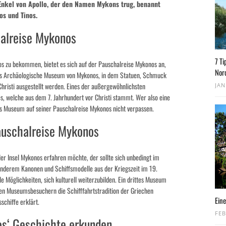
nkel von Apollo, der den Namen Mykons trug, benannt
os und Tinos.
halreise Mykonos
7 Ti
nos zu bekommen, bietet es sich auf der Pauschalreise Mykonos an,
Nor
 das Archäologische Museum von Mykonos, in dem Statuen, Schmuck
Christi ausgestellt werden. Eines der außergewöhnlichsten
JAN
s, welche aus dem 7. Jahrhundert vor Christi stammt. Wer also eine
es Museum auf seiner Pauschalreise Mykonos nicht verpassen.
auschalreise Mykonos
r Insel Mykonos erfahren möchte, der sollte sich unbedingt im
nderem Kanonen und Schiffsmodelle aus der Kriegszeit im 19.
e Möglichkeiten, sich kulturell weiterzubilden. Ein drittes Museum
den Museumsbesuchern die Schifffahrtstradition der Griechen
Eine
schiffe erklärt.
FEB
os‘ Geschichte erkunden