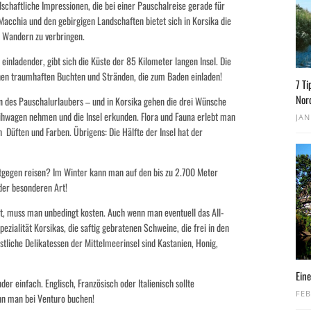
dschaftliche Impressionen, die bei einer Pauschalreise gerade für
Macchia und den gebirgigen Landschaften bietet sich in Korsika die
t Wandern zu verbringen.
 einladender, gibt sich die Küste der 85 Kilometer langen Insel. Die
hen traumhaften Buchten und Stränden, die zum Baden einladen!
7 Ti
Nor
n des Pauschalurlaubers – und in Korsika gehen die drei Wünsche
eihwagen nehmen und die Insel erkunden. Flora und Fauna erlebt man
JAN
n Düften und Farben. Übrigens: Die Hälfte der Insel hat der
tgegen reisen? Im Winter kann man auf den bis zu 2.700 Meter
der besonderen Art!
et, muss man unbedingt kosten. Auch wenn man eventuell das All-
pezialität Korsikas, die saftig gebratenen Schweine, die frei in den
stliche Delikatessen der Mittelmeerinsel sind Kastanien, Honig,
Eine
der einfach. Englisch, Französisch oder Italienisch sollte
FEB
nn man bei Venturo buchen!