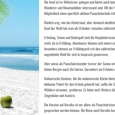
Die Insel ist im Mittelmeer gelegen und bietet auch lan
Wanderer und Mountainbiker interessant sind. Mit der 
Möglichkeit einen sportlich-aktiven Pauschalurlaub mi
Ähnlich urig, wie das Hinterland, aber dennoch deutlich
Qual der Wahl hat man als Urlauber zwischen zahlreic
Erholung, Sonne und Badespaß sind die Hauptinteresse
mehr als in Erfüllung. Abenteurer können sich einen L
besonders intensiv zur Frühlingszeit mit den zahlreiche
augedehnte Wald für sich in Anspruch genommen.
Aber wieso als Pauschalreisender immer der Sonne en
hohen Bergen auch Ski fahren. Garantiert ein Erlebnis 
Kulinarische Genüsse, die die einheimische Küche biet
Inklusive-Paket für den Urlaub gebucht hat, sollte die S
Wäldern streunen, probieren. Es lohnt sich! Weitere kö
Ziegenkäse und Austern.
Die Anreise auf Korsika ist vor allem als Pauschalreisen
gesprochen werden können. Die Reise nach Korsika ka