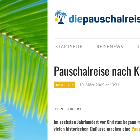
STARTSEITE
REISENEWS
T
Pauschalreise nach K
19. März 2009 at 13:31
RATGEBER
BY
REISEXPERTE
Im sechsten Jahrhundert vor Christus begann mi
vielen historischen Einflüsse machen eine
Paus