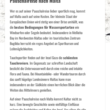
Pauschalreise nach Malta
Wer es auf seiner Pauschalreise lieber sportlich mag, kommt
auf Malta auch auf seine Kosten. Der kleinste Staat der
Europäischen Union wird stetig von einer Brise umhüllt, was
die
besten Bedingungen für Wassersportarten
wie
Windsurfen oder Segeln bedeutet. Insbesondere in Mellieha
Bay im Nordwesten Maltas oder im touristischen Zentrum
Bugibba herrscht ein reges Angebot an Sportkursen und
Leihmöglichkeiten.
Tauchsportler finden auf der Insel Gozo die
schönsten
Tauchreviere
. Im Gegensatz zur schroffen Landschaft
besticht die Unterwasserwelt durch eine reiche und intakte
Flora und Fauna. Bei Mountainbike- oder Wandertouren durch
das sanft hügelige Landesinnere Maltas kann man
insbesondere an der Südküste einen herrlichen Blick über die
Weiten des Mittelmeers genießen.
Auf einer Pauschalreise nach Malta kommt Kultur nicht zu
kurz. Eine bewegte Geschichte sowie vielfältige Einflüsse
prägen die Architektur und Kultur der Insel. Vor allem die alte