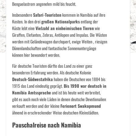
Benguelastrom angenehm mild bis feucht.
Insbesondere
Safari-Touristen
kommen in Namibia auf ihre
Kosten. In den drei
großen Nationalparks
entlang der
Küste lebt eine
Vielzahl an einheimischen Tieren
wie
Giraffen, Elefanten, Zebras, Antilopen und Impalas. Die Wüsten
werden mit Geländewagen durchquert, ewige Weiten , riesigen
Dünenlandschaften und fantastische Sonnenuntergänge
können hier bewundert werden.
Für deutsche Touristen dürfte das Land zu einer ganz
besonderen Erfahrung werden. Als deutsche Kolonie
Deutsch-Südwestafrika
haben die Deutschen von 1884 bis
1915 das Land eindeutig geprägt.
Bis 1990 war deutsch in
Namibia Amtssprache
und ist bis heute weit verbreitet,
gibt es auch noch viele Läden in denen deutsche Devotionalien
verkauft werden und der kleine
Ferienort Swakopmund
ähnend in erschreckender Weise deutschen Kleinstädten.
Pauschalreise nach Namibia