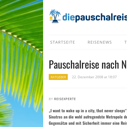
STARTSEITE
REISENEWS
T
Pauschalreise nach 
22. Dezember 2008 at 18:07
RATGEBER
BY
REISEXPERTE
„I want to wake up in a city, that never sleeps
Sinatras an die wohl aufregendste Metropole d
Gegensätze und mit Sicherheit immer eine Rei