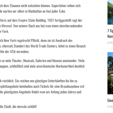
ch dem Staunen nicht entziehen können. Superlative reihen sich
de warten vor allem in Manhattan an fast jeder Ecke.
tform auf dem Empire State Building. 1931 fertiggestellt ragt der
den Himmel. Von seinem Dach aus hat man einen atemberaubenden
7 Ti
w York.
Nor
nach New York regelrecht Pflicht, denn sie ist Ausdruck des
JAN
, ehemals Standort des World Trade Centers, lohnt es einen Besuch
hichte der USA verwoben.
 so viele Theater, Musicals, Galerien und Museen aneinander. Viele
oppen, schließlich sind viele amerikanische Markenartikel deutlich
 reichlich. Sie reichen von günstigen Unterkünften bis hin zu
omplettangebote beinhalten auch Tickets für eine Broadwayshow mit
ie günstigsten Angebote findet man am Anfang jeden Jahres und
Eine
die Stadt, die niemals schläft!
FEB