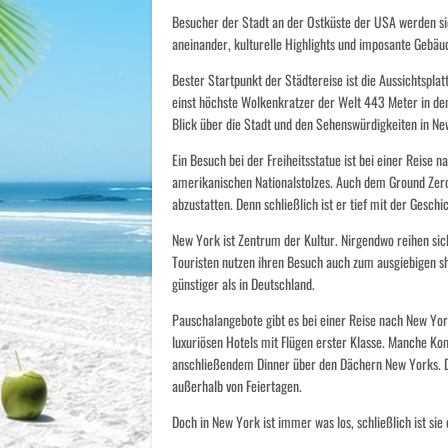
Besucher der Stadt an der Ostküste der USA werden si
aneinander, kulturelle Highlights und imposante Gebäu
Bester Startpunkt der Städtereise ist die Aussichtsplat
einst höchste Wolkenkratzer der Welt 443 Meter in 
Blick über die Stadt und den Sehenswürdigkeiten in Ne
Ein Besuch bei der Freiheitsstatue ist bei einer Reise 
amerikanischen Nationalstolzes. Auch dem Ground Zero
abzustatten. Denn schließlich ist er tief mit der Gesc
New York ist Zentrum der Kultur. Nirgendwo reihen sich
Touristen nutzen ihren Besuch auch zum ausgiebigen sh
günstiger als in Deutschland.
Pauschalangebote gibt es bei einer Reise nach New York
luxuriösen Hotels mit Flügen erster Klasse. Manche K
anschließendem Dinner über den Dächern New Yorks. D
außerhalb von Feiertagen.
Doch in New York ist immer was los, schließlich ist sie 