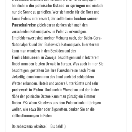
herrlich
in die polnische Ostsee zu springen
und einfach
nur die Sonne zu genießen. Wer sich mehr für die Flora und
Fauna Polens interessiert, der sollte beim
buchen seiner
Pauschalreise
gleich daran denken sich nach den
verschieden Nationalparks in Polen zu erkundigen.
Empfehlenswert sind, meiner Meinung nach, der Babia-Gora-
Nationalpark und der Białowieźa Nationalpark. In ersterem
kann man wandern in den Beskiden und das
Freilichtmuseen in Zawoja
besichtigen und in letzterem
findet man den letzten Urwald in Europa. Was auch immer Sie
besichtigen, gestalten Sie Ihre Pauschalreise nach Polen
vielseitig, dann kann man das Land auch bei schlechtem
Wetter erkunden. Hotels und andere Unterkünfte sind sehr
preiswert in Polen
. Und auch in Warschau und der in der
Nähe der polnische Ostsee kann man günstig ein Zimmer
finden. PS: Wenn Sie etwas aus dem Polenurlaub mitbringen
wollen, wie etwa Bier oder Zigaretten, denken Sie an die
Zollbestimmungen in Polen.
Do zobaczenia wkrótce! – Bis bald! :)