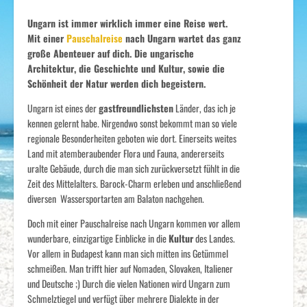
Ungarn ist immer wirklich immer eine Reise wert.
Mit einer
Pauschalreise
nach Ungarn wartet das ganz
große Abenteuer auf dich. Die ungarische
Architektur, die Geschichte und Kultur, sowie die
Schönheit der Natur werden dich begeistern.
Ungarn ist eines der
gastfreundlichsten
Länder, das ich je
kennen gelernt habe. Nirgendwo sonst bekommt man so viele
regionale Besonderheiten geboten wie dort. Einerseits weites
Land mit atemberaubender Flora und Fauna, andererseits
uralte Gebäude, durch die man sich zurückversetzt fühlt in die
Zeit des Mittelalters. Barock-Charm erleben und anschließend
diversen Wassersportarten am Balaton nachgehen.
Doch mit einer Pauschalreise nach Ungarn kommen vor allem
wunderbare, einzigartige Einblicke in die
Kultur
des Landes.
Vor allem in Budapest kann man sich mitten ins Getümmel
schmeißen. Man trifft hier auf Nomaden, Slovaken, Italiener
und Deutsche ;) Durch die vielen Nationen wird Ungarn zum
Schmelztiegel und verfügt über mehrere Dialekte in der