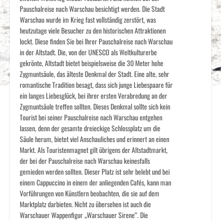
Pauschalreise nach Warschau besichtigt werden. Die Stadt
Warschau wurde im Krieg fast vollständig zerstört, was
heutzutage viele Besucher zu den historischen Attraktionen
lockt. Diese finden Sie bei Ihrer Pauschalreise nach Warschau
in der Altstadt. Die, von der UNESCO als Weltkulturerbe
gekrönte, Altstadt bietet beispielsweise die 30 Meter hohe
Zygmuntsäule, das älteste Denkmal der Stadt. Eine alte, sehr
romantische Tradition besagt, dass sich junge Liebespaare für
ein langes Liebesglück, bei ihrer ersten Verabredung an der
Zygmuntsäule treffen sollten. Dieses Denkmal sollte sich kein
Tourist bei seiner Pauschalreise nach Warschau entgehen
lassen, denn der gesamte dreieckige Schlossplatz um die
Säule herum, bietet viel Anschauliches und erinnert an einen
Markt. Als Touristenmagnet gilt übrigens der Altstadtmarkt,
der bei der Pauschalreise nach Warschau keinesfalls
gemieden werden sollten. Dieser Platz ist sehr belebt und bei
einem Cappuccino in einem der anliegenden Cafés, kann man
Vorführungen von Künstlern beobachten, die sie auf dem
Marktplatz darbieten. Nicht zu übersehen ist auch die
Warschauer Wappenfigur „Warschauer Sirene“. Die