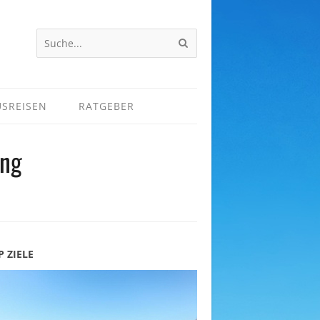
USREISEN
RATGEBER
ung
P ZIELE