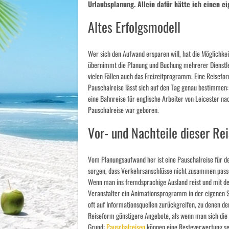
Urlaubsplanung. Allein dafür hätte ich einen e
Altes Erfolgsmodell
Wer sich den Aufwand ersparen will, hat die Möglichke
übernimmt die Planung und Buchung mehrerer Dienstlei
vielen Fällen auch das Freizeitprogramm. Eine Reisefor
Pauschalreise lässt sich auf den Tag genau bestimmen
eine Bahnreise für englische Arbeiter von Leicester na
Pauschalreise war geboren.
Vor- und Nachteile dieser Re
Vom Planungsaufwand her ist eine Pauschalreise für d
sorgen, dass Verkehrsanschlüsse nicht zusammen pass
Wenn man ins fremdsprachige Ausland reist und mit der 
Veranstalter ein Animationsprogramm in der eigenen S
oft auf Informationsquellen zurückgreifen, zu denen 
Reiseform günstigere Angebote, als wenn man sich die R
Grund:
Pauschalreisen
können eine Resteverwertung sei