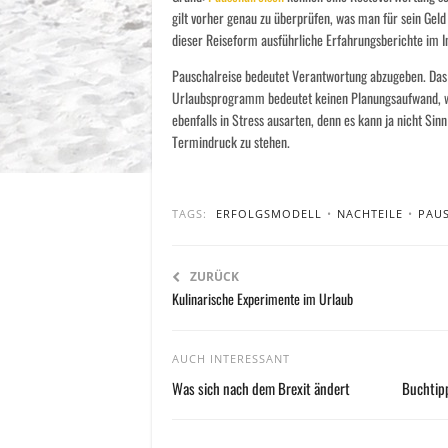
gilt vorher genau zu überprüfen, was man für sein Gel
dieser Reiseform ausführliche Erfahrungsberichte im I
Pauschalreise bedeutet Verantwortung abzugeben. Das h
Urlaubsprogramm bedeutet keinen Planungsaufwand, wen
ebenfalls in Stress ausarten, denn es kann ja nicht Sin
Termindruck zu stehen.
TAGS:
ERFOLGSMODELL
•
NACHTEILE
•
PAUS
ZURÜCK
Kulinarische Experimente im Urlaub
AUCH INTERESSANT
Was sich nach dem Brexit ändert
Buchtipp