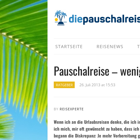
STARTSEITE
REISENEWS
T
Pauschalreise – wen
26. Juli 2013 at 15:53
RATGEBER
BY
REISEXPERTE
Wenn ich an die Urlaubsreisen denke, die ich
ich mich, mir oft gewünscht zu haben, dass ich
begann die Diskrepanz: Je mehr Vorbereitung g