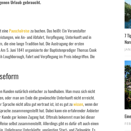
igenen Urlaub gebraucht.
it eine
Pauschalreise
zu buchen. Das heißt: Ein Veranstalter
7 Ti
stungen, wie An- und Abfahrt, Verpflegung, Unterkunft und in
Nor
m, die eine lange Tradition hat. Die Austragung der ersten
: Am 5. Juni 1841 organisierte der Baptistenprediger Thomas Cook
JAN
ch Loughborough, Fahrt und Verpflegung im Preis inbegriffen. Die
iseform
en Kunden natürlich einfacher zu handhaben. Man muss sich nicht
en, oder man am Ende die gewünschte Unterkunft nicht erreicht.
Sprache nicht allzu gut vertraut ist, ist es gut zu
wissen
, wenn der
prache zusammengestellt hat. Dabei kann ein erfahrender Anbieter
Eine
der Kunde gar keinen Zugang hat. Oftmals bekommt man bei dieser
eise selbst zusammenstellt. Allerdings gibt es dafür oft auch einen
FEB
n. Unliebsame Unterkünfte, ungünstige Start- und Zielpunkte. Es