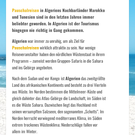
Pauschalreisen
in Algeriens Nachbarländer Marokko
und Tunesien sind in den letzten Jahren immer
beliebter geworden. In Algerien ist der Tourismus
hingegen nie richtig in Gang gekommen.
Algerien
war immer zu unruhig, um als Ziel für
Pauschalreisen
wirklich attraktiv zu sein. Nur wenige
Reiseveranstalter haben den nördlichen Wüstenstaat in ihrem
Programm – zumeist werden Gruppen-Safaris in die Sahara
und ins Gebirge angeboten.
Nach dem Sudan und vor Kongo
ist
Algerien
das zweitgrößte
Land des afrikanischen Kontinents und besteht zu drei Vierteln
aus Wüste. Im Norden
bestimmen die Mittelmeer-Küste und
gleich dahinter das Atlas-Gebirge die Landschaft, im Süden ist
es die Wüste Sahara. Dazwischen liegt das Hochland mit
seinen versumpften Salzseen, den sogenannten „Schotts“. Im
Norden herrscht vorwiegend mediterranes Klima, im Süden
extrem trockenes Wüstenklima; Niederschläge fallen vor
allem im Winter.