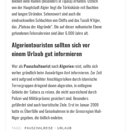
blieben viele Ruinen (besonders in Tipasa) erhalten. Östlich
von der Hauptstadt Algier liegt die Türkisküste mit Buchten
und langen Stränden. Sehenswert sind auch die
eindrucksvollen Schluchten von Chiffa und das Tassili N’Ajjer,
das „Plateau der Abgründe“. Die auf dieser vulkanische Ebene
gefundenen Felsmalereien sind über 6.000 Jahre alt.
Algerientouristen sollten sich vor
einem Urlaub gut informieren
Wer als
Pauschaltourist
nach
Algerien
reist, sollte sich
vorher gründlich beim Auswärtigen Amt informieren. Zur Zeit
wird aufgrund erhöhter Anschlagsrisiken durch islamische
Terrorgruppen dringend davon abgeraten, in entlegene
Gebiete der Sahara zu reisen, die nicht ausreichend durch
Polizei-und Militärpräsenz gesichert sind. Besonders
gefährdet sind auch touristische Ziele. Erst im Januar 2009
hatte es Überfälle und Geiselnahmen in der Grenzregion Mali-
Niger gegeben, die tödlich endeten.
TAGS:
PAUSCHALREISE
•
URLAUB