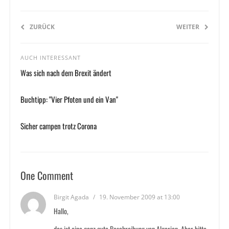
ZURÜCK
WEITER
AUCH INTERESSANT
Was sich nach dem Brexit ändert
Buchtipp: "Vier Pfoten und ein Van"
Sicher campen trotz Corona
One Comment
Birgit Agada
/
19. November 2009 at 13:00
Hallo,
das ist eine ganz gute Beschreibung von Algerien. Aber bitte,