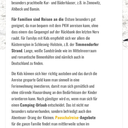
besonders prachtvolle Kur- und Bäderhäuser, z.B. in Zinnowitz,
Ahlbeck und Bansin.
Für Familien sind Reisen an die
Ostsee besonders gut
geeignet, da man bequem mit dem PKW anreisen kann, ohne
dass einem das Gequengel auf der Rückbank den letzten Nerv
raubt. Für Familys mit Kids empfiehlt sich vor allem die
Küstenregion in Schleswig-Holstein, z.B. der
Timmendorfer
Strand
. Lange, weiße Sandstrände wie im Mittelmeerraum
und romantische Binnenhäfen sind nämlich auch in
Deutschland zu finden.
Die Kids können sich hier richtig austoben und das durch die
Anreise gesparte Geld kann man sinnvoll in eine
Ferienwohnung investieren, damit man sich gemütlich und
ohne störende Hausordnung an den Bedürfnissen der Kinder
orientieren kann. Noch günstiger wird es, wenn man sich für
einen
Camping-Urlaub
entscheidet. Das ist nicht nur
besonders naturverbunden, sondern befriedigt auch den
Abenteuer-Drang der Kleinen.
Pauschalreise
-Angebote
für die ganze Familie findet man mittlerweile schon im