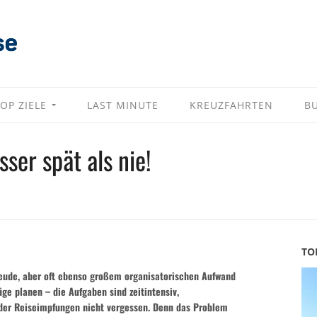
OP ZIELE
LAST MINUTE
KREUZFAHRTEN
B
ser spät als nie!
TO
freude, aber oft ebenso großem organisatorischen Aufwand
ge planen – die Aufgaben sind zeitintensiv,
e der Reiseimpfungen nicht vergessen. Denn das Problem