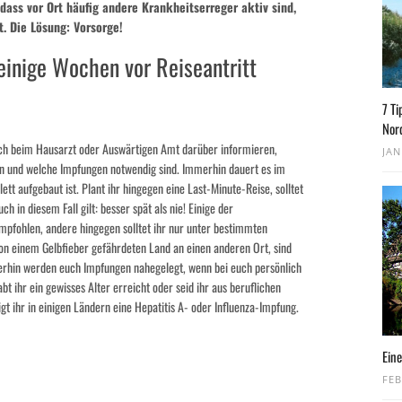
 dass vor Ort häufig andere Krankheitserreger aktiv sind,
. Die Lösung: Vorsorge!
 einige Wochen vor Reiseantritt
7 Ti
Nor
euch beim Hausarzt oder Auswärtigen Amt darüber informieren,
JAN
n und welche Impfungen notwendig sind. Immerhin dauert es im
tt aufgebaut ist. Plant ihr hingegen eine Last-Minute-Reise, solltet
 in diesem Fall gilt: besser spät als nie! Einige der
pfohlen, andere hingegen solltet ihr nur unter bestimmten
on einem Gelbfieber gefährdeten Land an einen anderen Ort, sind
erhin werden euch Impfungen nahegelegt, wenn bei euch persönlich
bt ihr ein gewisses Alter erreicht oder seid ihr aus beruflichen
gt ihr in einigen Ländern eine Hepatitis A- oder Influenza-Impfung.
Eine
FEB