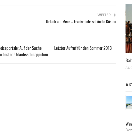
WEITER
Urlaub am Meer – Frankreichs schönste Küsten
eiseportale: Auf der Suche
Letzter Aufruf für den Sommer 2013
m besten Urlaubsschnäppchen
Bald
AUG
AK
Was
Dez