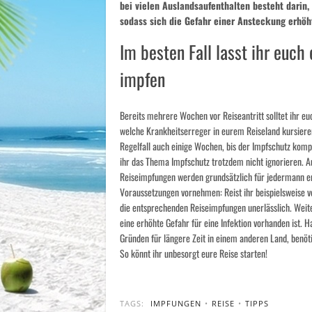
bei vielen Auslandsaufenthalten besteht darin,
sodass sich die Gefahr einer Ansteckung erhöht
Im besten Fall lasst ihr euch
impfen
Bereits mehrere Wochen vor Reiseantritt solltet ihr 
welche Krankheitserreger in eurem Reiseland kursiere
Regelfall auch einige Wochen, bis der Impfschutz komple
ihr das Thema Impfschutz trotzdem nicht ignorieren. Auch
Reiseimpfungen werden grundsätzlich für jedermann em
Voraussetzungen vornehmen: Reist ihr beispielsweise v
die entsprechenden Reiseimpfungen unerlässlich. Weit
eine erhöhte Gefahr für eine Infektion vorhanden ist. Ha
Gründen für längere Zeit in einem anderen Land, benöti
So könnt ihr unbesorgt eure Reise starten!
TAGS:
IMPFUNGEN
•
REISE
•
TIPPS