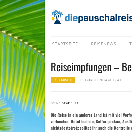
STARTSEITE
REISENEWS
T
Reiseimpfungen – Bes
23. Februar 2014 at 12:41
LAST MINUTE
BY
REISEXPERTE
Die Reise in ein anderes Land ist mit viel Vor
verbunden: Hotel buchen, Koffer packen, Ausflü
nichtsdestotrotz solltet ihr auch die Kontroll