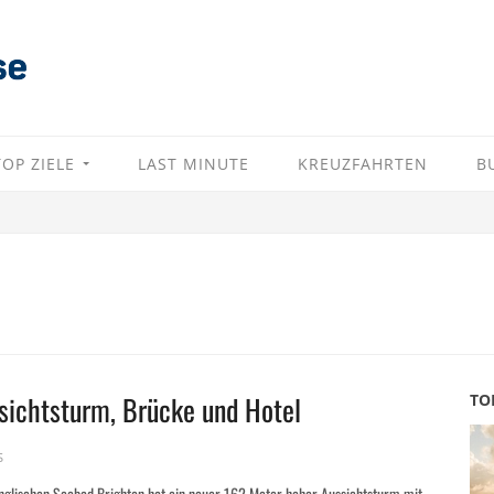
TOP ZIELE
LAST MINUTE
KREUZFAHRTEN
B
sichtsturm, Brücke und Hotel
TO
S
englischen Seebad Brighton hat ein neuer 162 Meter hoher Aussichtsturm mit