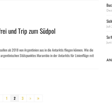
Buch
Dez
Sic
Juli
frei und Trip zum Südpol
So f
Juni
 sollen ab 2018 von Argentinien aus in die Antarktis fliegen können. Wie die
 argentinischen Stützpunktes Marambio in der Antarktis für Linienflüge mit
AN
1
2
3