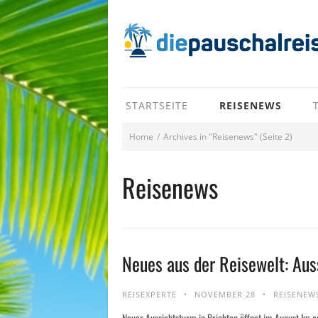
STARTSEITE
REISENEWS
Home
/
Archives in "Reisenews"
(Seite 2)
Reisenews
Neues aus der Reisewelt: Aus
REISEXPERTE
NOVEMBER 28
REISENEW
Neuer Aussichtsturm in Brighton öffnet im August Im 