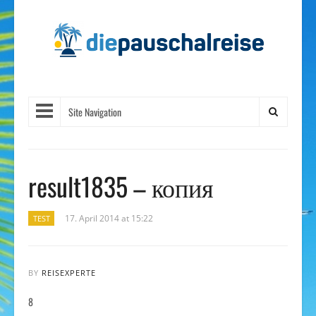
Site Navigation
result1835 – копия
17. April 2014 at 15:22
TEST
BY
REISEXPERTE
8