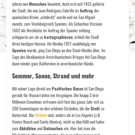
Jahren von
Menschen
bewohnt, doch erst seit 1452 gehörte
die Stadt, die von Juan Rodriguez Cabrillo im
Auftrag
der
spanischen Krone „entdeckt“ wurde und sie San Miguel
nannte, zum Vizekönigreich Spanien. Als Sebastian Vizciano
1602 die Westküste im Auftrag der Spanier entlang
schipperte um sie zu
kartographieren
, erhielt die Stadt
ihren heutigen Namen. Als Mexiko 1821 unabhängig von
Spanien
wurde, ging San Diego an den Staat Mexiko über. Im
Zuge des Mexikanisch-Amerikanischem Krieges fiel San Diego
dann wieder ganz Kalifornien in amerikanische Hände.
Sommer, Sonne, Strand und mehr
Mit seiner Lage direkt am
Pazifischen Ozean
ist San Diego
gerade für Wasserratten ein Vergnügen. Die knapp 3 drei
Millionen Einwohner erfreuen sich fast das ganze Jahr mit ca.
300 Sonnentagen an den schönen Stränden, die die
Stadt
zu
bieten hat. Die
Strände
sind, anders als in Los Angeles (z.B.
Venice Beach und Santa Monica), nicht so überfüllt und laden
zum
Abkühlen
und
Eintauchen
ein. Hier hat man die
Möglichkeit, Wassersportarten, die man schon immer mal