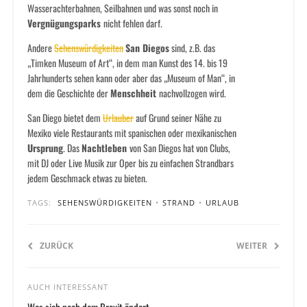
Wasserachterbahnen, Seilbahnen und was sonst noch in
Vergnügungsparks
nicht fehlen darf.
Andere
Sehenswürdigkeiten
San Diegos
sind, z.B. das
„Timken Museum of Art“, in dem man Kunst des 14. bis 19
Jahrhunderts sehen kann oder aber das „Museum of Man“, in
dem die Geschichte der
Menschheit
nachvollzogen wird.
San Diego bietet dem
Urlauber
auf Grund seiner Nähe zu
Mexiko viele Restaurants mit spanischen oder mexikanischen
Ursprung
. Das
Nachtleben
von San Diegos hat von Clubs,
mit DJ oder Live Musik zur Oper bis zu einfachen Strandbars
jedem Geschmack etwas zu bieten.
TAGS:
SEHENSWÜRDIGKEITEN
•
STRAND
•
URLAUB
ZURÜCK
WEITER
AUCH INTERESSANT