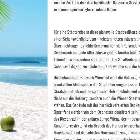
an die Zeit, in der die berühmte Kaiserin Sissi
in einen spürbar glorreichen Bann.
Für eine Städtereise in diese glanzvolle Stadt sollten 
einer Sehenswürdigkeit zur nächsten hetzen müssen und
Übernachtungsmöglichkeiten brauchen sich Reisende k
Geschmack und jede Altersklasse gibt es komfortable 
Erkunden Wiens zudem sehr einfach. Die Straßenbahn b
Sehenswürdigkeit zur nächsten. Doch welche sind die 
Das bekannteste Bauwerk Wiens ist wohl die Hofburg. 
prunkvollen Atmosphäre der Stadt überzeugen lassen.
Staatsbibliothek und die spanische Hofreitschule sind n
Nicht nur die Hofburg, sondern auch die Wiener Staats
stehen. Das Gebäude mit der herrlich verzierten Decken
Opernfans werden von dem Orchester begeistert sein.
das Riesenrad im der grünen Lunge Wiens, der imposa
Kunstinteressierte ist ein Besuch des Hundertwasserh
Hausfassade und die schiefen Hauswände zeugen von de
Kennenlernen des modernen Wien sollte ein Abstecher