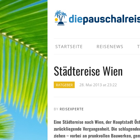
STARTSEITE
REISENEWS
T
Städtereise Wien
28. Mai 2013 at 23:22
RATGEBER
BY
REISEXPERTE
Eine Städtereise nach Wien, der Hauptstadt Öst
zurückliegende Vergangenheit. Die schlagenden
ziehen – vorbei an prunkvollen Bauwerken, ge