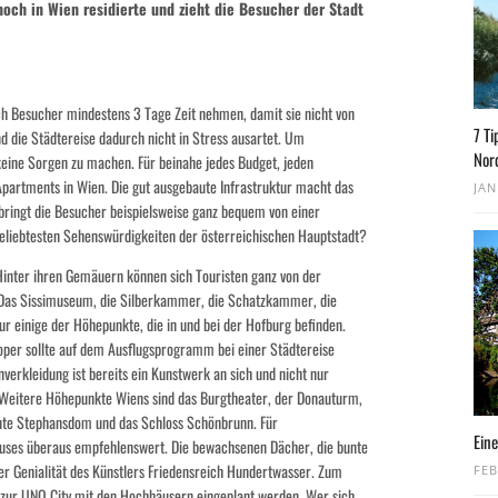
 noch in Wien residierte und zieht die Besucher der Stadt
sich Besucher mindestens 3 Tage Zeit nehmen, damit sie nicht von
7 Ti
 die Städtereise dadurch nicht in Stress ausartet. Um
Nor
eine Sorgen zu machen. Für beinahe jedes Budget, jeden
Apartments in Wien. Die gut ausgebaute Infrastruktur macht das
JAN
ringt die Besucher beispielsweise ganz bequem von einer
beliebtesten Sehenswürdigkeiten der österreichischen Hauptstadt?
Hinter ihren Gemäuern können sich Touristen ganz von der
 Das Sissimuseum, die Silberkammer, die Schatzkammer, die
ur einige der Höhepunkte, die in und bei der Hofburg befinden.
oper sollte auf dem Ausflugsprogramm bei einer Städtereise
verkleidung ist bereits ein Kunstwerk an sich und nicht nur
 Weitere Höhepunkte Wiens sind das Burgtheater, der Donauturm,
nte Stephansdom und das Schloss Schönbrunn. Für
Eine
auses überaus empfehlenswert. Die bewachsenen Dächer, die bunte
r Genialität des Künstlers Friedensreich Hundertwasser. Zum
FEB
 zur UNO City mit den Hochhäusern eingeplant werden. Wer sich