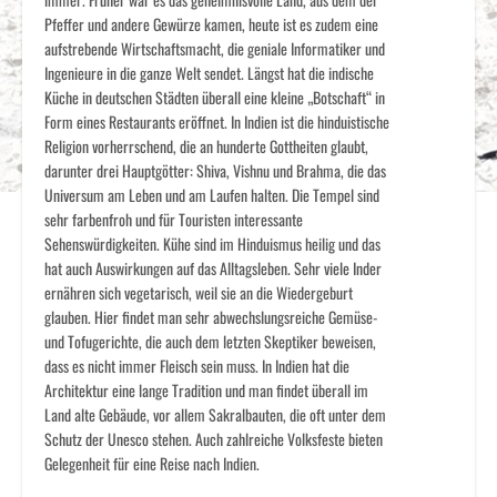
Pfeffer und andere Gewürze kamen, heute ist es zudem eine
aufstrebende Wirtschaftsmacht, die geniale Informatiker und
Ingenieure in die ganze Welt sendet. Längst hat die indische
Küche in deutschen Städten überall eine kleine „Botschaft“ in
Form eines Restaurants eröffnet. In Indien ist die hinduistische
Religion vorherrschend, die an hunderte Gottheiten glaubt,
darunter drei Hauptgötter: Shiva, Vishnu und Brahma, die das
Universum am Leben und am Laufen halten. Die Tempel sind
sehr farbenfroh und für Touristen interessante
Sehenswürdigkeiten. Kühe sind im Hinduismus heilig und das
hat auch Auswirkungen auf das Alltagsleben. Sehr viele Inder
ernähren sich vegetarisch, weil sie an die Wiedergeburt
glauben. Hier findet man sehr abwechslungsreiche Gemüse-
und Tofugerichte, die auch dem letzten Skeptiker beweisen,
dass es nicht immer Fleisch sein muss. In Indien hat die
Architektur eine lange Tradition und man findet überall im
Land alte Gebäude, vor allem Sakralbauten, die oft unter dem
Schutz der Unesco stehen. Auch zahlreiche Volksfeste bieten
Gelegenheit für eine Reise nach Indien.