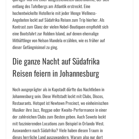
entlang des Tafelbergs am Atlantik erstreckt. Eine
hochentwickelte Hotellerie mit jeder Menge Wellness-
Angeboten lockt auf Südafrika Reisen zum Trip hierher. Als
Kontrast zum Glanz der vielen Nobel-Boutiquen empfiehlt sich
eine Bootsfahrt zur Robben Island, auf denen ehemalige
Mithäftlinge von Nelson Mandela erzählen, wie es früher auf
dieser Gefängnisinsel zu ging.
Die ganze Nacht auf Südafrika
Reisen feiern in Johannesburg
Noch ausgeprägter als in Kapstadt dürfte das Nachtleben in
Johannesburg sein. Diese Weltstadt lockt mit Clubs, Discos,
Restaurants. Hotspot ist Newtown Precinct, wo einheimischen
Musiker ihre Jazz, Reggae oder Kwaito-Performance in einer
der zahlreichen Clubs zum Besten geben. Auch Soweto lockt
mit faszinierenden Locations zum Beispiel in Orlando West.
Auswandern nach Südafrika? Viele haben diesen Traum in
dieses herrliche Land auszuwandern. Warum also nur dort