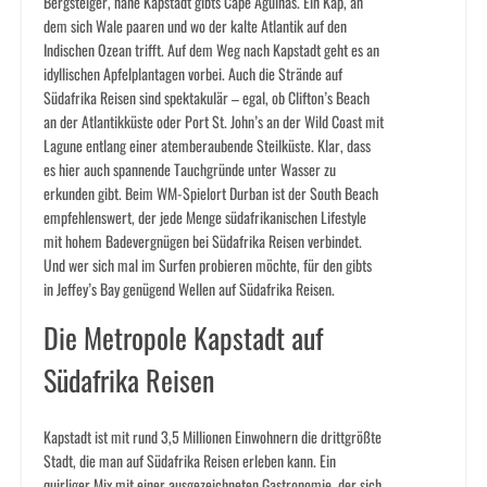
Bergsteiger, nahe Kapstadt gibts Cape Agulhas. Ein Kap, an
dem sich Wale paaren und wo der kalte Atlantik auf den
Indischen Ozean trifft. Auf dem Weg nach Kapstadt geht es an
idyllischen Apfelplantagen vorbei. Auch die Strände auf
Südafrika Reisen sind spektakulär – egal, ob Clifton’s Beach
an der Atlantikküste oder Port St. John’s an der Wild Coast mit
Lagune entlang einer atemberaubende Steilküste. Klar, dass
es hier auch spannende Tauchgründe unter Wasser zu
erkunden gibt. Beim WM-Spielort Durban ist der South Beach
empfehlenswert, der jede Menge südafrikanischen Lifestyle
mit hohem Badevergnügen bei Südafrika Reisen verbindet.
Und wer sich mal im Surfen probieren möchte, für den gibts
in Jeffey’s Bay genügend Wellen auf Südafrika Reisen.
Die Metropole Kapstadt auf
Südafrika Reisen
Kapstadt ist mit rund 3,5 Millionen Einwohnern die drittgrößte
Stadt, die man auf Südafrika Reisen erleben kann. Ein
quirliger Mix mit einer ausgezeichneten Gastronomie, der sich