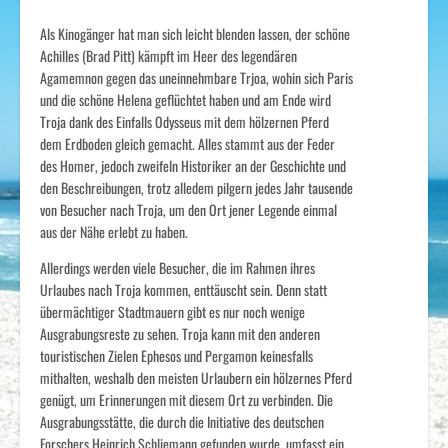
Als Kinogänger hat man sich leicht blenden lassen, der schöne
Achilles (Brad Pitt) kämpft im Heer des legendären
Agamemnon gegen das uneinnehmbare Trjoa, wohin sich Paris
und die schöne Helena geflüchtet haben und am Ende wird
Troja dank des Einfalls Odysseus mit dem hölzernen Pferd
dem Erdboden gleich gemacht. Alles stammt aus der Feder
des Homer, jedoch zweifeln Historiker an der Geschichte und
den Beschreibungen, trotz alledem pilgern jedes Jahr tausende
von Besucher nach Troja, um den Ort jener Legende einmal
aus der Nähe erlebt zu haben.
Allerdings werden viele Besucher, die im Rahmen ihres
Urlaubes nach Troja kommen, enttäuscht sein. Denn statt
übermächtiger Stadtmauern gibt es nur noch wenige
Ausgrabungsreste zu sehen. Troja kann mit den anderen
touristischen Zielen Ephesos und Pergamon keinesfalls
mithalten, weshalb den meisten Urlaubern ein hölzernes Pferd
genügt, um Erinnerungen mit diesem Ort zu verbinden. Die
Ausgrabungsstätte, die durch die Initiative des deutschen
Forschers Heinrich Schliemann gefunden wurde, umfasst ein