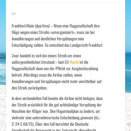
BY
Frankfurt/Main (dpa/tmn) – Wenn eine Fluggesellschaft ihre
Flüge wegen eines Streiks «umorganisiert», muss sie bei
Annullierungen und deutlichen Verspätungen eine
Entschädigung zahlen. So entschied das Landgericht Frankfurt.
Zwar handelt es sich bei einem Streik um einen
außergewöhnlichen Umstand – laut EU-
Recht
ist die
Fluggesellschaft dann von der Pflicht zur Ausgleichszahlung
befreit. Allerdings muss die Airline zahlen, wenn
Annullierungen und Verspätungen nicht mehr unmittelbar auf
den Streik zurückgehen.
In dem verhandelten Fall konnte die Airline nicht belegen, dass
der Streik ursächlich für die gut achtstündige Verspätung der
Maschine der Kläger war. Den Flugumlaufplan zu ändern, sei
vielmehr eine unternehmerische Entscheidung gewesen (Az.:
2-24 S 68/15). Über den Fall berichtet die Deutsche
Gesellschaft für Reiserecht in der Zeitschrift «ReiseRecht