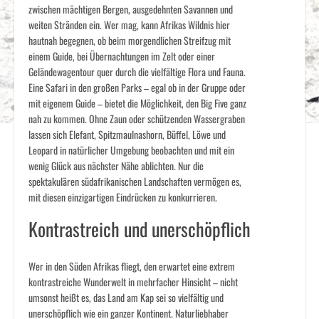
zwischen mächtigen Bergen, ausgedehnten Savannen und
weiten Stränden ein. Wer mag, kann Afrikas Wildnis hier
hautnah begegnen, ob beim morgendlichen Streifzug mit
einem Guide, bei Übernachtungen im Zelt oder einer
Geländewagentour quer durch die vielfältige Flora und Fauna.
Eine Safari in den großen Parks – egal ob in der Gruppe oder
mit eigenem Guide – bietet die Möglichkeit, den Big Five ganz
nah zu kommen. Ohne Zaun oder schützenden Wassergraben
lassen sich Elefant, Spitzmaulnashorn, Büffel, Löwe und
Leopard in natürlicher Umgebung beobachten und mit ein
wenig Glück aus nächster Nähe ablichten. Nur die
spektakulären südafrikanischen Landschaften vermögen es,
mit diesen einzigartigen Eindrücken zu konkurrieren.
Kontrastreich und unerschöpflich
Wer in den Süden Afrikas fliegt, den erwartet eine extrem
kontrastreiche Wunderwelt in mehrfacher Hinsicht – nicht
umsonst heißt es, das Land am Kap sei so vielfältig und
unerschöpflich wie ein ganzer Kontinent. Naturliebhaber