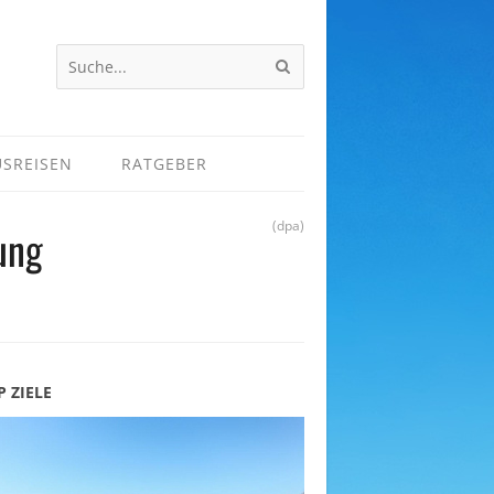
USREISEN
RATGEBER
(dpa)
ung
P ZIELE