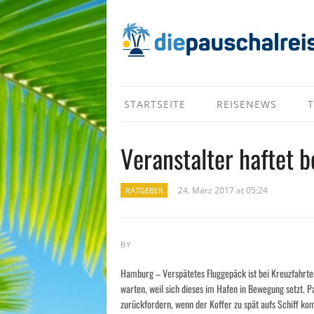
STARTSEITE
REISENEWS
T
Veranstalter haftet 
24. März 2017 at 05:24
RATGEBER
BY
Hamburg – Verspätetes Fluggepäck ist bei Kreuzfahrten
warten, weil sich dieses im Hafen in Bewegung setzt. 
zurückfordern, wenn der Koffer zu spät aufs Schiff ko