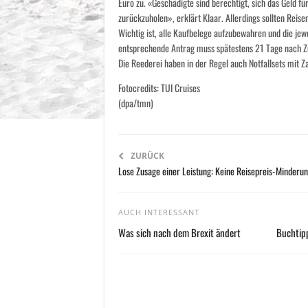
Euro zu. «Geschädigte sind berechtigt, sich das Geld fü
zurückzuholen», erklärt Klaar. Allerdings sollten Reis
Wichtig ist, alle Kaufbelege aufzubewahren und die je
entsprechende Antrag muss spätestens 21 Tage nach Zus
Die Reederei haben in der Regel auch Notfallsets mit 
Fotocredits: TUI Cruises
(dpa/tmn)
ZURÜCK
Lose Zusage einer Leistung: Keine Reisepreis-Minderu
AUCH INTERESSANT
Was sich nach dem Brexit ändert
Buchtipp