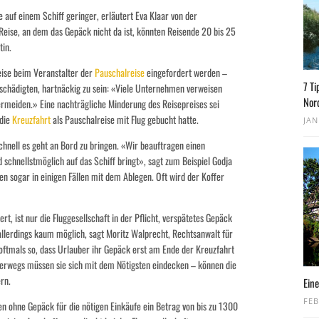
 auf einem Schiff geringer, erläutert Eva Klaar von der
 Reise, an dem das Gepäck nicht da ist, könnten Reisende 20 bis 25
tin.
eise beim Veranstalter der
Pauschalreise
eingefordert werden –
7 Ti
Geschädigten, hartnäckig zu sein: «Viele Unternehmen verweisen
Nor
vermeiden.» Eine nachträgliche Minderung des Reisepreises sei
 die
Kreuzfahrt
als Pauschalreise mit Flug gebucht hatte.
JAN
hnell es geht an Bord zu bringen. «Wir beauftragen einen
schnellstmöglich auf das Schiff bringt», sagt zum Beispiel Godja
en sogar in einigen Fällen mit dem Ablegen. Oft wird der Koffer
rt, ist nur die Fluggesellschaft in der Pflicht, verspätetes Gepäck
allerdings kaum möglich, sagt Moritz Walprecht, Rechtsanwalt für
r oftmals so, dass Urlauber ihr Gepäck erst am Ende der Kreuzfahrt
rwegs müssen sie sich mit dem Nötigsten eindecken – können die
rn.
Eine
FEB
ohne Gepäck für die nötigen Einkäufe ein Betrag von bis zu 1300