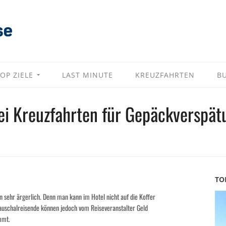
OP ZIELE
LAST MINUTE
KREUZFAHRTEN
B
bei Kreuzfahrten für Gepäckverspät
TO
 sehr ärgerlich. Denn man kann im Hotel nicht auf die Koffer
Pauschalreisende können jedoch vom Reiseveranstalter Geld
mmt.