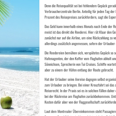
Denn die Reisequalität sei bei fehlendem Gepäck gerade
Verbraucherzentrale Berlin. Anteilig für jeden Tag der
Prozent des Reisepreises zurückfordern, sagt die Exper
Das Geld kann innerhalb eines Monats nach Ende der R
meist ist das direkt die Reederei. Hier rät Klaar den 
zunächst nur auf die Airline, um eine Rückzahlung zu 
allerdings zusätzlich angemessen, sofern der Urlauber
Die Reedereien bemühen sich, verspätetes Gepäck so sc
Hafenagenten, der den Koffer vom Flughafen abholt und 
Sönnichsen, Sprecherin von Tui Cruises. Schiffe wartet
aber zu einem der Häfen entlang der Route gebracht.
Hat der Urlauber seine Anreise dagegen selbst organisie
zum Urlauber zu bringen. Bei einer Kreuzfahrt sei das 
Reiserecht. In der Praxis sei es in solchen Fällen dahe
bei der Rückreise am Flughafen zurückbekommen. Unte
Kosten dafür aber von der Fluggesellschaft zurückforde
Laut dem Montrealer Übereinkommen steht Passagieren 