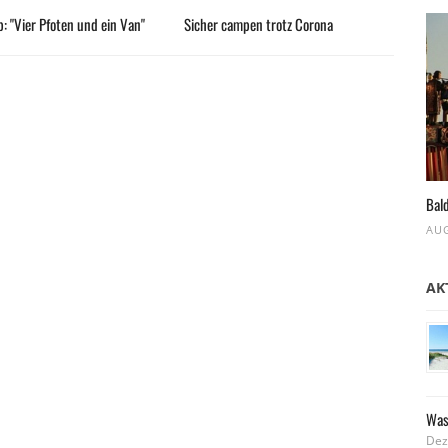
: "Vier Pfoten und ein Van"
Sicher campen trotz Corona
Bald
AUG
AK
Was
Dez