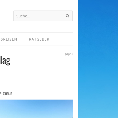
USREISEN
RATGEBER
(dpa)
lag
P ZIELE