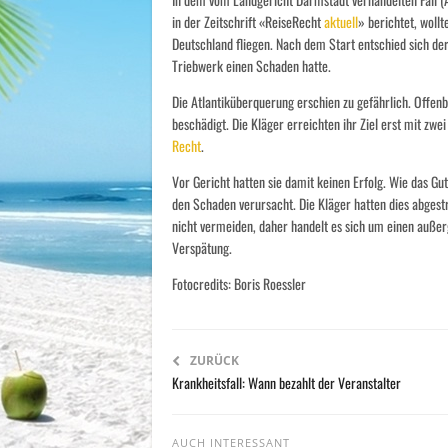
in der Zeitschrift «ReiseRecht
aktuell
» berichtet, woll
Deutschland fliegen. Nach dem Start entschied sich der 
Triebwerk einen Schaden hatte.
Die Atlantiküberquerung erschien zu gefährlich. Offenb
beschädigt. Die Kläger erreichten ihr Ziel erst mit zw
Recht
.
Vor Gericht hatten sie damit keinen Erfolg. Wie das Gu
den Schaden verursacht. Die Kläger hatten dies abgestri
nicht vermeiden, daher handelt es sich um einen auße
Verspätung.
Fotocredits: Boris Roessler
ZURÜCK
Krankheitsfall: Wann bezahlt der Veranstalter
AUCH INTERESSANT