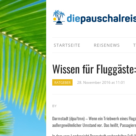
STARTSEITE
REISENEWS
T
Wissen für Fluggäste
28. November 2016 at 11:01
RATGEBER
BY
Darmstadt (dpa/tmn) – Wenn ein Triebwerk eines Flugze
außergewöhnlicher Umstand vor. Das heißt, Passagieren
In dem vom Landgericht Darmstadt verhandelten Fall (Az