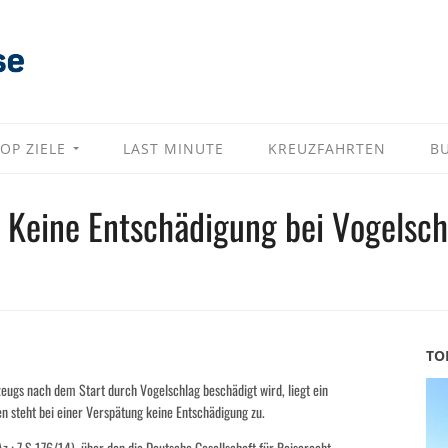
OP ZIELE
LAST MINUTE
KREUZFAHRTEN
B
: Keine Entschädigung bei Vogelsch
TO
ugs nach dem Start durch Vogelschlag beschädigt wird, liegt ein
 steht bei einer Verspätung keine Entschädigung zu.
.: 7 S 176/14), über den die Deutsche Gesellschaft für Reiserecht