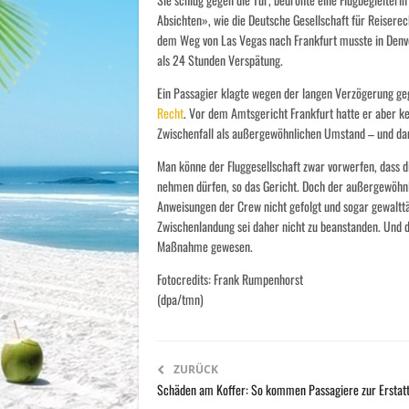
Absichten», wie die Deutsche Gesellschaft für Reiserec
dem Weg von Las Vegas nach Frankfurt musste in Denv
als 24 Stunden Verspätung.
Ein Passagier klagte wegen der langen Verzögerung geg
Recht
. Vor dem Amtsgericht Frankfurt hatte er aber ke
Zwischenfall als außergewöhnlichen Umstand – und dann 
Man könne der Fluggesellschaft zwar vorwerfen, dass di
nehmen dürfen, so das Gericht. Doch der außergewöhnl
Anweisungen der Crew nicht gefolgt und sogar gewalttä
Zwischenlandung sei daher nicht zu beanstanden. Und
Maßnahme gewesen.
Fotocredits: Frank Rumpenhorst
(dpa/tmn)
ZURÜCK
Schäden am Koffer: So kommen Passagiere zur Erstat