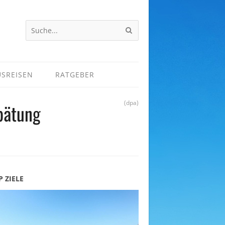
USREISEN
RATGEBER
(dpa)
spätung
P ZIELE