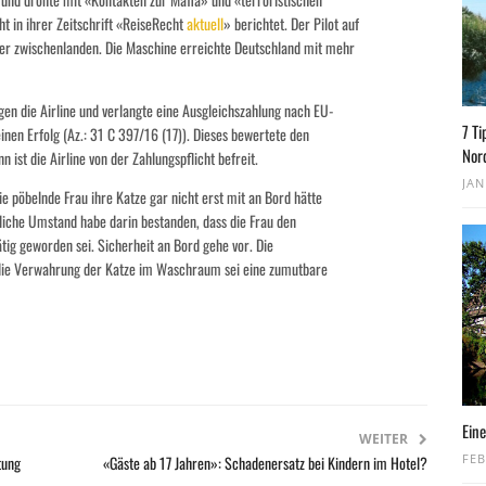
ht in ihrer Zeitschrift «ReiseRecht
aktuell
» berichtet. Der Pilot auf
er zwischenlanden. Die Maschine erreichte Deutschland mit mehr
en die Airline und verlangte eine Ausgleichszahlung nach EU-
7 Ti
inen Erfolg (Az.: 31 C 397/16 (17)). Dieses bewertete den
Nor
ist die Airline von der Zahlungspflicht befreit.
JAN
e pöbelnde Frau ihre Katze gar nicht erst mit an Bord hätte
iche Umstand habe darin bestanden, dass die Frau den
tig geworden sei. Sicherheit an Bord gehe vor. Die
 die Verwahrung der Katze im Waschraum sei eine zumutbare
Eine
WEITER
FEB
tung
«Gäste ab 17 Jahren»: Schadenersatz bei Kindern im Hotel?