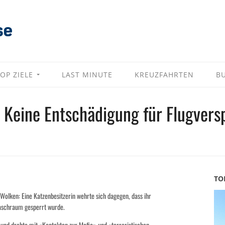
OP ZIELE
LAST MINUTE
KREUZFAHRTEN
B
: Keine Entschädigung für Flugver
TO
Wolken: Eine Katzenbesitzerin wehrte sich dagegen, dass ihr
Waschraum gesperrt wurde.
n und drohte mit «Kontakten zur Mafia» und «terroristischen