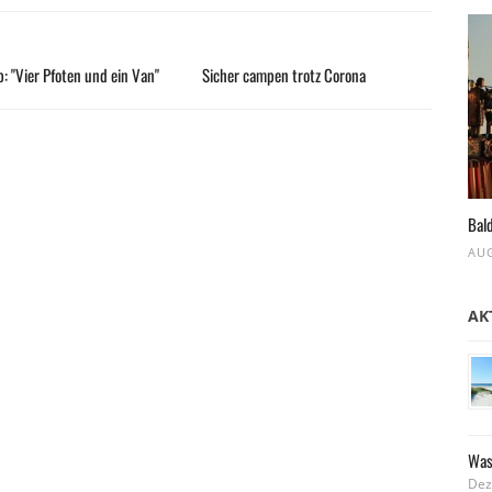
: "Vier Pfoten und ein Van"
Sicher campen trotz Corona
Bald
AUG
AK
Was
Dez