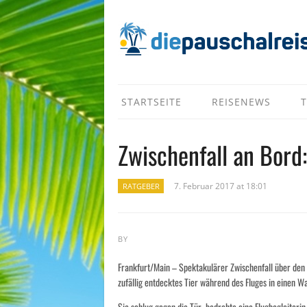
STARTSEITE
REISENEWS
T
Zwischenfall an Bord
7. Februar 2017 at 18:01
RATGEBER
BY
Frankfurt/Main – Spektakulärer Zwischenfall über den 
zufällig entdecktes Tier während des Fluges in einen 
Sie schlug gegen die Tür, bedrohte eine Flugbegleiteri