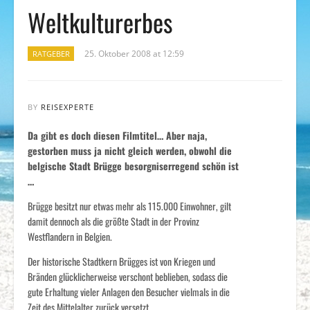
Weltkulturerbes
25. Oktober 2008 at 12:59
RATGEBER
BY
REISEXPERTE
Da gibt es doch diesen Filmtitel… Aber naja,
gestorben muss ja nicht gleich werden, obwohl die
belgische Stadt Brügge besorgniserregend schön ist
…
Brügge besitzt nur etwas mehr als 115.000 Einwohner, gilt
damit dennoch als die größte Stadt in der Provinz
Westflandern in Belgien.
Der historische Stadtkern Brügges ist von Kriegen und
Bränden glücklicherweise verschont beblieben, sodass die
gute Erhaltung vieler Anlagen den Besucher vielmals in die
Zeit des Mittelalter zurück versetzt.