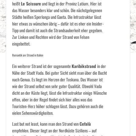
heißt
Le Scissure
und liegt in der Provinz Latium. Hier ist
das Wasser besonders klar und schön. Die nächstgelegenen
Städte heißen Sperlonga und Gaeta. Die Infrastruktur lässt
hier etwas zu wünschen übrig – dafür ist es eher ein Insider-
Tipp und damit ist auch die Strandsauberkeit eher gegeben.
Zur Linken und Rechten wird der Strand von Felsen
eingebettet.
Romantik am Strand in Italien
Ein weiterer Strand ist der sogenannte
Karibikstrand
in der
Nähe der Stadt Vada. Bei guter Sicht sieht man über die Bucht
nach Genua. Es liegt im Herzen der Toskana. Das Wasser ist
wie der Strand selbst von sehr guter Qualität. Obwohl Vada
dicht an der Küste liegt, lässt die Infrastruktur einige Wünsche
offen, aber in der Regel findet sich hier alles was das
Touristen-Herz höher schlagen lässt. Dazu gehören auch die
vielen Sehenswürdigkeiten.
Last but not least, kann man den Strand von
Cefalù
empfehlen. Dieser liegt an der Nordküste Siziliens – auf