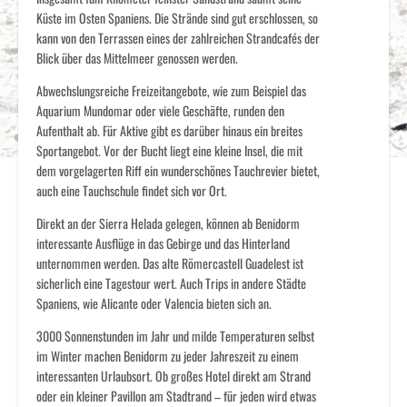
Küste im Osten Spaniens. Die Strände sind gut erschlossen, so
kann von den Terrassen eines der zahlreichen Strandcafés der
Blick über das Mittelmeer genossen werden.
Abwechslungsreiche Freizeitangebote, wie zum Beispiel das
Aquarium Mundomar oder viele Geschäfte, runden den
Aufenthalt ab. Für Aktive gibt es darüber hinaus ein breites
Sportangebot. Vor der Bucht liegt eine kleine Insel, die mit
dem vorgelagerten Riff ein wunderschönes Tauchrevier bietet,
auch eine Tauchschule findet sich vor Ort.
Direkt an der Sierra Helada gelegen, können ab Benidorm
interessante Ausflüge in das Gebirge und das Hinterland
unternommen werden. Das alte Römercastell Guadelest ist
sicherlich eine Tagestour wert. Auch Trips in andere Städte
Spaniens, wie Alicante oder Valencia bieten sich an.
3000 Sonnenstunden im Jahr und milde Temperaturen selbst
im Winter machen Benidorm zu jeder Jahreszeit zu einem
interessanten Urlaubsort. Ob großes Hotel direkt am Strand
oder ein kleiner Pavillon am Stadtrand – für jeden wird etwas