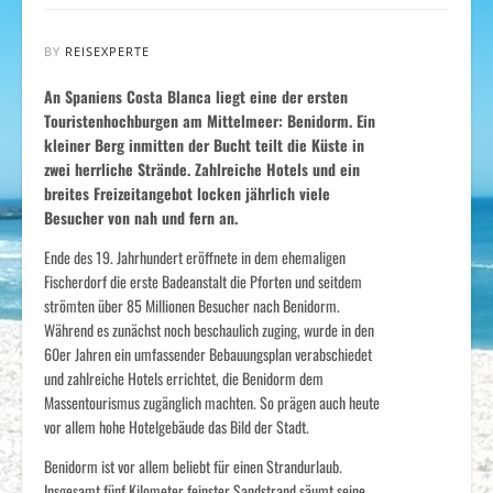
BY
REISEXPERTE
An Spaniens Costa Blanca liegt eine der ersten
Touristenhochburgen am Mittelmeer: Benidorm. Ein
kleiner Berg inmitten der Bucht teilt die Küste in
zwei herrliche Strände. Zahlreiche Hotels und ein
breites Freizeitangebot locken jährlich viele
Besucher von nah und fern an.
Ende des 19. Jahrhundert eröffnete in dem ehemaligen
Fischerdorf die erste Badeanstalt die Pforten und seitdem
strömten über 85 Millionen Besucher nach Benidorm.
Während es zunächst noch beschaulich zuging, wurde in den
60er Jahren ein umfassender Bebauungsplan verabschiedet
und zahlreiche Hotels errichtet, die Benidorm dem
Massentourismus zugänglich machten. So prägen auch heute
vor allem hohe Hotelgebäude das Bild der Stadt.
Benidorm ist vor allem beliebt für einen Strandurlaub.
Insgesamt fünf Kilometer feinster Sandstrand säumt seine